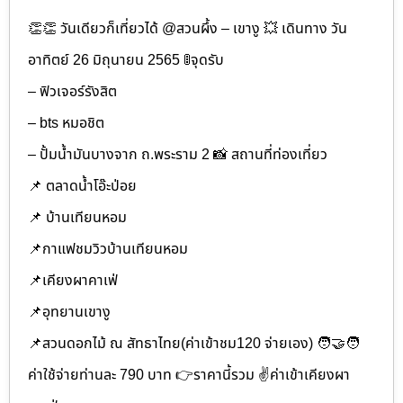
👏👏 วันเดียวก็เที่ยวได้ @สวนผึ้ง – เขางู 💥 เดินทาง วัน
อาทิตย์ 26 มิถุนายน 2565 🚦จุดรับ
– ฟิวเจอร์รังสิต
– bts หมอชิต
– ปั้มน้ำมันบางจาก ถ.พระราม 2 📸 สถานที่ท่องเที่ยว
📌 ตลาดน้ำโอ๊ะป่อย
📌 บ้านเทียนหอม
📌กาแฟชมวิวบ้านเทียนหอม
📌เคียงผาคาเฟ่
📌อุทยานเขางู
📌สวนดอกไม้ ณ สัทธาไทย(ค่าเข้าชม120 จ่ายเอง) 🧑‍🤝‍🧑
ค่าใช้จ่ายท่านละ 790 บาท 👉ราคานี้รวม ✌ค่าเข้าเคียงผา