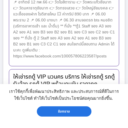
📌 อาทิตย์ 12 กพ.66 👉 วัดโฆสิตาราม 👉 วัดพระแก้วชัยนาท
👉 วัดมหาธาตุชัยนาท 👉 วัดทรงเสวย 👉 วัดใหญ่ชัยมงคล 👉
แวะซื้อของฝาก โรตีสายไหม 💥 ค่าทริป 890 บาท 📌 06.00
พระราม 2 📌 06.00 บางนา 📌 06.30 ลานจอดรถ bts หมอชิต
(บริการอาหารเช้า และ น้ำดื่ม) ** ที่นั่ง **ตู้1 Staff จอง A3 จอง
A2 จอง A1 จอง B3 จอง B2 จอง B1 จอง C3 จอง C2 จอง C1
จอง ** ที่นั่ง ตู้ 2 Staff จอง A3 จอง A2 จอง A1 จอง B3 จอง
B2 จอง B1 จอง C3 C2 C1 จอง สนใจเทปนี้สอบถาม Admin ได้
นะคะ ดูเพิ่มเติม :
https://www.facebook.com/100057806223587/posts
ให้เช่ารถตู้ VIP นวนคร บริการ ให้เช่ารถตู้ รถตู้
รับจ้าง รถตู้ VIP พร้อมคนขับ ราคาถูก
เราใช้คุกกี้เพื่อพัฒนาประสิทธิภาพ และประสบการณ์ที่ดีในการ
รถตู้ให้เช่า.com ให้เช่ารถตู้ VIP นวนคร บริการให้เช่ารถตู้พร้อม
คนขับ VIP แบบครบวงจร ทั้งแบบรายวัน รายเดือน โดยทีมงาน
ใช้เว็บไซต์ ทำให้เว็บไซต์เป็นประโยชน์ต่อคุณมากยิ่งขึ้น.
มืออาชีพ และ ชำนาญเส้นทาง พื้นที่กรุงเทพมหานคร ปริมณฑล
และ ต่างจังหวัด ทริป ไหนๆ ก็ สนุก ประทับใจ เมื่อใช้บริการของเรา
รับทราบ
ยอดคนดู : 918