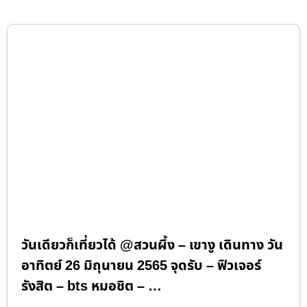
วันเดียวก็เที่ยวได้ @สวนผึ้ง – เขางู เดินทาง วัน
อาทิตย์ 26 มิถุนายน 2565 จุดรับ – ฟิวเจอร์
รังสิต – bts หมอชิต – …