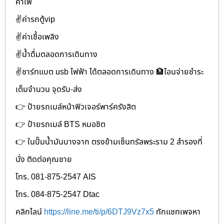
คาเฟ่
✌ค่ารถตู้vip
✌ค่าเชื้อเพลิง
✌น้ำดื่มตลอดการเดินทาง
✌ชาร์ทแบต usb ไฟฟ้า ได้ตลอดการเดินทาง 🏦โอนจ่ายชำระ
เต็มจำนวน จุดรับ-ส่ง
👉 ป้ายรถเมล์หน้าฟิวเจอร์พาร์ครังสิต
👉 ป้ายรถเมล์ BTS หมอชิต
👉 ในปั๊มน้ำมันบางจาก ตรงข้ามเซ็นทรัลพระราม 2 สำรองที่
นั่ง ติดต่อคุณชาย
โทร. 081-875-2547 AIS
โทร. 084-875-2547 Dtac
คลิกไลน์
https://line.me/ti/p/6DTJ9Vz7x5
ทักแชทเพจหา