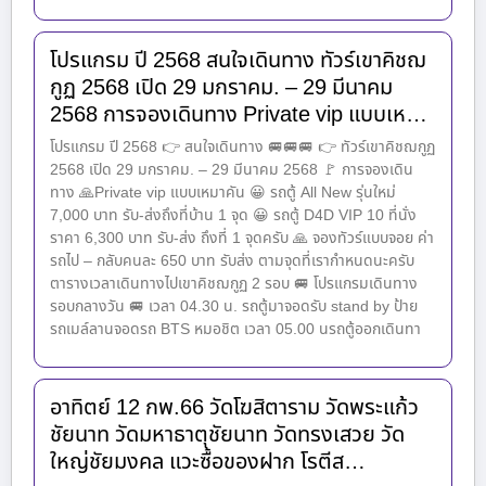
โปรแกรม ปี 2568 สนใจเดินทาง ทัวร์เขาคิชฌ
กูฏ 2568 เปิด 29 มกราคม. – 29 มีนาคม
2568 การจองเดินทาง Private vip แบบเห…
โปรแกรม ปี 2568 👉 สนใจเดินทาง 🚐🚐🚐 👉 ทัวร์เขาคิชฌกูฏ
2568 เปิด 29 มกราคม. – 29 มีนาคม 2568 🚩 การจองเดิน
ทาง 🙏Private vip แบบเหมาคัน 😀 รถตู้ All New รุ่นใหม่
7,000 บาท รับ-ส่งถึงที่บ้าน 1 จุด 😀 รถตู้ D4D VIP 10 ที่นั่ง
ราคา 6,300 บาท รับ-ส่ง ถึงที่ 1 จุดครับ 🙏 จองทัวร์แบบจอย ค่า
รถไป – กลับคนละ 650 บาท รับส่ง ตามจุดที่เรากำหนดนะครับ
ตารางเวลาเดินทางไปเขาคิชฌกูฏ 2 รอบ 🚐 โปรแกรมเดินทาง
รอบกลางวัน 🚐 เวลา 04.30 น. รถตู้มาจอดรับ stand by ป้าย
รถเมล์ลานจอดรถ BTS หมอชิต เวลา 05.00 นรถตู้ออกเดินทา
อาทิตย์ 12 กพ.66 วัดโฆสิตาราม วัดพระแก้ว
ชัยนาท วัดมหาธาตุชัยนาท วัดทรงเสวย วัด
ใหญ่ชัยมงคล แวะซื้อของฝาก โรตีส…