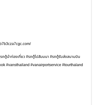
b3b7b3cza7cgc.com/
บ #รถตู้นำท่องเที่ยว #รถตู้ไปสัมมนา #รถตู้รับส่งสนามบิน
gkok #vansthailand #vanairportservice #tourthaland