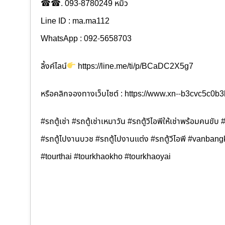
☎☎. 093-8780249 หมิว
Line ID : ma.ma112
WhatsApp : 092-5658703
ลิ้งค์ไลน์
https://line.me/ti/p/BCaDC2X5g7
หรือคลิกจองทางเว็บไซต์ : https://www.xn--b3cvc5c0
#รถตู้เช่า #รถตู้เช่าเหมาวัน #รถตู้วีไอพีให้เช่าพร้อมคนขั
#รถตู้ไปงานบวช #รถตู้ไปงานแต่ง #รถตู้วีไอพี #vanban
#tourthai #tourkhaokho #tourkhaoyai