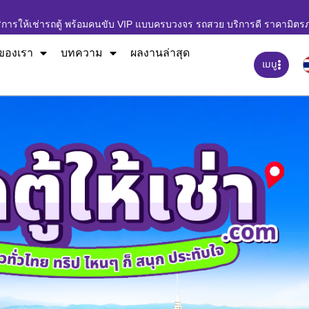
ิการให้เช่ารถตู้ พร้อมคนขับ VIP แบบครบวงจร รถสวย บริการดี ราคามิตร
ของเรา
บทความ
ผลงานล่าสุด
เมนู