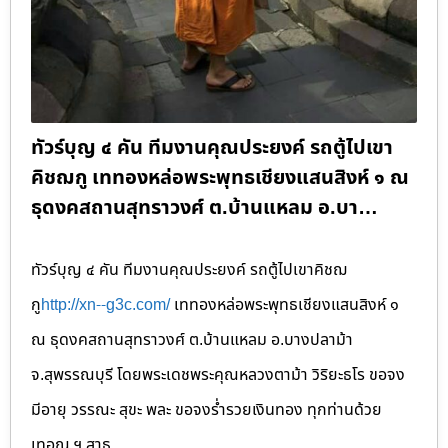
ทัวร์บุญ ๔ คัน ทีมงานคุณประยงค์ รถตู้ไปเขา
คิชฌกู เททองหล่อพระพุทธเชียงแสนสิงห์ ๑ ณ
ธุดงคสถานสุทราวงศ์ ต.บ้านแหลม อ.บา…
ทัวร์บุญ ๔ คัน ทีมงานคุณประยงค์ รถตู้ไปเขาคิชฌ
กู
http://xn--g3c.com/
เททองหล่อพระพุทธเชียงแสนสิงห์ ๑
ณ ธุดงคสถานสุทราวงศ์ ต.บ้านแหลม อ.บางปลาม้า
จ.สุพรรณบุรี โดยพระเดชพระคุณหลวงตาม้า วิริยะธโร ขอจง
มีอายุ วรรณะ สุขะ พละ ขอจงร่ำรวยเงินทอง ทุกท่านด้วย
เทอญ ฯ สาธุ