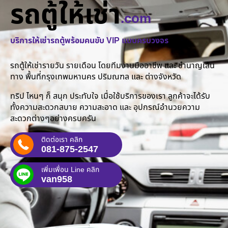
รถตู้ให้เช่า
.com
บริการให้เช่ารถตู้พร้อมคนขับ VIP แบบครบวงจร
รถตู้ให้เช่ารายวัน รายเดือน โดยทีมงานมืออาชีพ และ ชำนาญเส้น
ทาง พื้นที่กรุงเทพมหานคร ปริมณฑล และ ต่างจังหวัด
ทริป ไหนๆ ก็ สนุก ประทับใจ เมื่อใช้บริการของเรา ลูกค้าจะได้รับ
ทั้งความสะดวกสบาย ความสะอาด และ อุปกรณ์อำนวยความ
สะดวกต่างๆอย่างครบครัน
ติดต่อเรา คลิก
081-875-2547
เพิ่มเพื่อน Line คลิก
van958