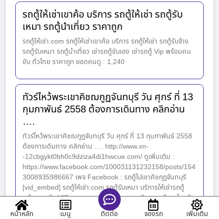
รถตู้ให้เช่าเขาค้อ บริการ รถตู้ให้เช่า รถตู้รับ
เหมา รถตู้นำเที่ยว ราคาถูก
รถตู้ให้เช่า.com รถตู้ให้เช่าเขาค้อ บริการ รถตู้ให้เช่า รถตู้รับจ้าง
รถตู้รับเหมา รถตู้นำเที่ยว เช่ารถตู้ขับเอง เช่ารถตู้ Vip พร้อมคน
ขับ ทั่วไทย ราคาถูก ยอดคนดู : 1,240
ทัวร์ไหว้พระเขาคิชฌกูฏจันทบุรี วัน ศุกร์ ที่ 13
กุมภาพันธ์ 2558 ต้องการเดินทาง คลิกอ่าน
….
ทัวร์ไหว้พระเขาคิชฌกูฏจันทบุรี วัน ศุกร์ ที่ 13 กุมภาพันธ์ 2558
ต้องการเดินทาง คลิกอ่าน …. http://www.xn-
-12cbgykt0bh0c9dziza4di1hwcue.com/ ดูเพิ่มเติม :
https://www.facebook.com/100031131232158/posts/154
3008935986667 เพจ Facebook : รถตู้ไปเขาคิชกุฏจันทบุรี
[vid_embed] รถตู้ให้เช่า.com รถตู้รับเหมา บริการให้เช่ารถตู้
พร้อมคนขับ VIP แบบครบวงจร ทั้งแบบรายวัน รายเดือน โดยทีม
งานมืออาชีพ และ ชำนาญเส้นทาง พื้นที่กรุงเทพมหานคร
หน้าหลัก
เมนู
จองรถ
เพิ่มเติม
ติดต่อ
ปริมณฑล และ ต่างจังหวัด ทริป ไหนๆ ก็ สนุก ประทับใจ เมื่อใช้