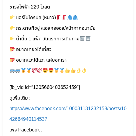
ชาร์จไฟฟ้า 220 โวลต์
แอร์ไมโครบัส (หนาว)
กระดาษทิชชู่ /แอลกอฮอล/หน้ากากอนามัย
น้ำดื่ม 1 แพ็ค วันแรกการเดินทาง
อยากเที่ยวได้เที่ยว
อยากแวะได้แวะ แค่บอกเรา
[fb_vid id=”1305660403652459″]
ดูเพิ่มเติม :
https://www.facebook.com/100031131232158/posts/10
42664940114537
เพจ Facebook :