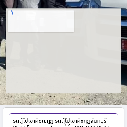
รถตู้ไปเขาคิชฌกูฏ รถตู้ไปเขาคิชกุฏจันทบุรี