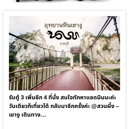
รับตู้ 3 เพิ่มอีก 4 ที่นั่ง สนใจทักหาแอดมินนะค่ะ
วันเดียวก็เที่ยวได้ กลับมาอีกครั้งค่ะ @สวนผึ้ง –
เขางู เดินทาง…