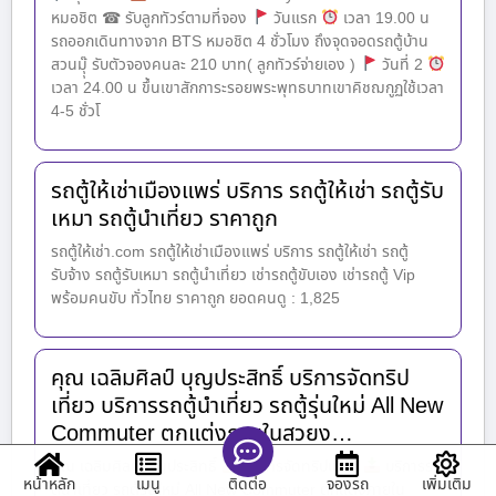
หมอชิต ☎ รับลูกทัวร์ตามที่จอง
วันแรก
เวลา 19.00 น
รถออกเดินทางจาก BTS หมอชิต 4 ชั่วโมง ถึงจุดจอดรถตู้บ้าน
สวนมุุ๊ รับตัวจองคนละ 210 บาท( ลูกทัวร์จ่ายเอง )
วันที่ 2
เวลา 24.00 น ขึ้นเขาสักการะรอยพระพุทธบาทเขาคิชฌกูฏใช้เวลา
4-5 ชั่วโ
รถตู้ให้เช่าเมืองแพร่ บริการ รถตู้ให้เช่า รถตู้รับ
เหมา รถตู้นำเที่ยว ราคาถูก
รถตู้ให้เช่า.com รถตู้ให้เช่าเมืองแพร่ บริการ รถตู้ให้เช่า รถตู้
รับจ้าง รถตู้รับเหมา รถตู้นำเที่ยว เช่ารถตู้ขับเอง เช่ารถตู้ Vip
พร้อมคนขับ ทั่วไทย ราคาถูก ยอดคนดู : 1,825
คุณ เฉลิมศิลป์ บุญประสิทธิ์ บริการจัดทริป
เที่ยว บริการรถตู้นำเที่ยว รถตู้รุ่นใหม่ All New
Commuter ตกแต่งภายในสวยง…
คุณ เฉลิมศิลป์ บุญประสิทธิ์
บริการจัดทริปเที่ยว
บริการรถ
หน้าหลัก
เมนู
จองรถ
เพิ่มเติม
ติดต่อ
ตู้นำเที่ยว รถตู้รุ่นใหม่ All New Commuter ตกแต่งภายใน