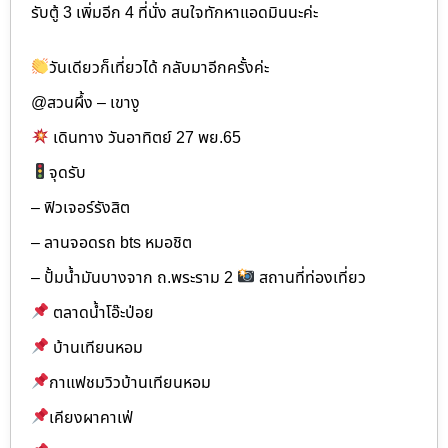
รับตู้ 3 เพิ่มอีก 4 ที่นั่ง สนใจทักหาแอดมินนะค่ะ
วันเดียวก็เที่ยวได้ กลับมาอีกครั้งค่ะ
@สวนผึ้ง – เขางู
เดินทาง วันอาทิตย์ 27 พย.65
จุดรับ
– ฟิวเจอร์รังสิต
– ลานจอดรถ bts หมอชิต
– ปั้มน้ำมันบางจาก ถ.พระราม 2
สถานที่ท่องเที่ยว
ตลาดน้ำโอ๊ะป่อย
บ้านเทียนหอม
กาแฟชมวิวบ้านเทียนหอม
เคียงผาคาเฟ่