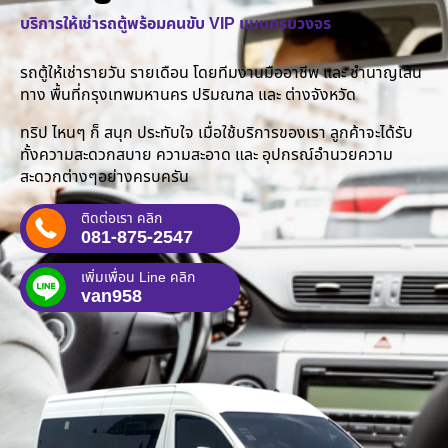
บริการให้เช่ารถตู้พร้อมคนขับ VIP แบบครบวงจร
รถตู้ให้เช่ารายวัน รายเดือน โดยทีมงานมืออาชีพ และ ชำนาญเส้น
ทาง พื้นที่กรุงเทพมหานคร ปริมณฑล และ ต่างจังหวัด
ทริป ไหนๆ ก็ สนุก ประทับใจ เมื่อใช้บริการของเรา ลูกค้าจะได้รับ
ทั้งความสะดวกสบาย ความสะอาด และ อุปกรณ์อำนวยความ
สะดวกต่างๆอย่างครบครัน
ติดต่อเรา คลิก
081-875-2547
เพิ่มเพื่อน Line คลิก
van958