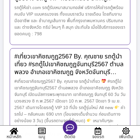
รถตู้ให้เช่า.com รถตู้รับเหมาสนามกอล์ฟ บริการให้เช่ารถตู้พร้อม
คนขับ VIP แบบครบวงจร ทั้งแบบรายวัน รายเดือน โดยทีมงาน
มืออาชีพ และ ชำนาญเส้นทาง พื้นที่กรุงเทพมหานคร ปริมณฑล
และ ต่างจังหวัด ทริป ไหนๆ ก็ สนุก ประทับใจ เมื่อใช้บริการของเรา
ยอดคนดู : 798
#เที่ยวเขาคิชฌกูฏ2567 By. คุณชาย รถตู้นำ
เที่ยว #รถตู้ไปเขาคิชฌกูฏจันทบุรี2567 ตำบล
พลวง อำเภอเขาคิชฌกูฏ จังหวัดจันทบุรี…
#เที่ยวเขาคิชฌกูฏ2567 By. คุณชาย รถตู้นำเที่ยว
#รถตู้ไป
เขาคิชฌกูฏจันทบุรี2567 ตำบลพลวง อำเภอเขาคิชฌกูฏ จังหวัด
จันทบุรี เปิดนมัสการพระพุทธบาท เขาคิชฌกูฎ จันทบุรี 60 วัน วัน
บวงสรวง 8 ก.พ.2567 เปิดเขา 10 ก.พ. 2567 ปิดเขา 9 เม.ย.
2567 เดินทางโดยรถตู้ VIP 10 ที่นั่ง รถตู้รุ่นใหม่ All new
ค่า
รถไป – กลับคนละ 690 บาท (โอนจองเต็มจำนวน ก่อนเดินทาง
อย่างน้อย 3 วัน) (ขึ้นรถตามจุดที่กำหนด)
เหมาคันๆละ
6,500 บาท โอนจอง 50 % หรืออย่างน้อย 1,000 บาท ส่วนที่
เหลือ จ่ายวันที่รถมารับ ( รถตู้รับ – ส่
หน้าหลัก
เมนู
จองรถ
เพิ่มเติม
ติดต่อ