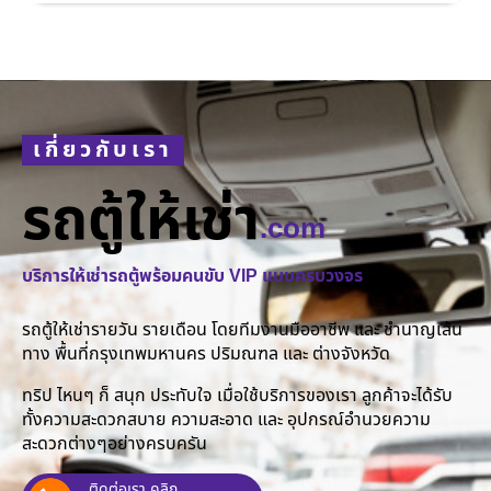
เกี่ยวกับเรา
รถตู้ให้เช่า
.com
บริการให้เช่ารถตู้พร้อมคนขับ VIP แบบครบวงจร
รถตู้ให้เช่ารายวัน รายเดือน โดยทีมงานมืออาชีพ และ ชำนาญเส้น
ทาง พื้นที่กรุงเทพมหานคร ปริมณฑล และ ต่างจังหวัด
ทริป ไหนๆ ก็ สนุก ประทับใจ เมื่อใช้บริการของเรา ลูกค้าจะได้รับ
ทั้งความสะดวกสบาย ความสะอาด และ อุปกรณ์อำนวยความ
สะดวกต่างๆอย่างครบครัน
ติดต่อเรา คลิก