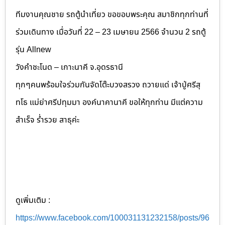
ทีมงานคุณชาย รถตู้นำเที่ยว ขอขอบพระคุณ สมาชิกทุกท่านที่
ร่วมเดินทาง เมื่อวันที่ 22 – 23 เมษายน 2566 จำนวน 2 รถตู้
รุ่น Allnew
วังคำชะโนด – เกาะนาคี จ.อุดรธานี
ทุกๆคนพร้อมใจร่วมกันจัดโต๊ะบวงสรวง ถวายแด่ เจ้าปู่ศรีสุ
ทโธ แม่ย่าศรีปทุมมา องค์นาคานาคี ขอให้ทุกท่าน มีแต่ความ
สำเร็จ ร่ำรวย สาธุค่ะ
ดูเพิ่มเติม :
https://www.facebook.com/100031131232158/posts/96