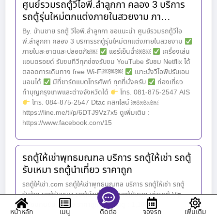
ศูนย์รวมรถตู้วีไอพี.ลำลูกกา คลอง 3 บริการ
รถตู้รุ่นใหม่ตกแต่งภายในสวยงาม ภา…
By. บ้านชาย รถตู้ วีไอพี.ลำลูกกา ขอแนะนำ ศูนย์รวมรถตู้วีไอ
พี.ลำลูกกา คลอง 3 บริการรถตู้รุ่นใหม่ตกแต่งภายในสวยงาม
ภายในสะอาดและปลอดภัย￼
แอร์เย็นฉ่ำ￼￼
เครื่องเล่น
แอนดรอยด์ รับชมทีวีทุกช่องรับชม YouTube รับชม Netflix ได้
ตลอดการเดินทาง free Wi-Fi￼￼￼
เบาะนั่งวีไอพีปรับเอน
นอนได้
มีที่ชาร์ตแบตโทรศัพท์ ทุกที่นั่งครับ
ท่องเที่ยว
ทำบุญกรุงเทพและต่างจังหวัดได้
โทร. 081-875-2547 AIS
โทร. 084-875-2547 Dtac คลิกไลน์ ￼￼￼￼
https://line.me/ti/p/6DTJ9Vz7x5 ดูเพิ่มเติม :
https://www.facebook.com/15
รถตู้ให้เช่าพุทธมณฑล บริการ รถตู้ให้เช่า รถตู้
รับเหมา รถตู้นำเที่ยว ราคาถูก
รถตู้ให้เช่า.com รถตู้ให้เช่าพุทธมณฑล บริการ รถตู้ให้เช่า รถตู้
รับจ้าง รถตู้รับเหมา รถตู้นำเที่ยว เช่ารถตู้ขับเอง เช่ารถตู้ Vip
พร้อมคนขับ ทั่วไทย ราคาถูก ยอดคนดู : 1,108
หน้าหลัก
เมนู
จองรถ
เพิ่มเติม
ติดต่อ