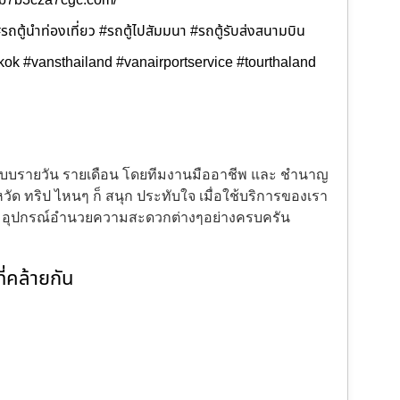
b3b7b3cza7cgc.com/
บ #รถตู้นำท่องเที่ยว #รถตู้ไปสัมมนา #รถตู้รับส่งสนามบิน
gkok #vansthailand #vanairportservice #tourthaland
้งแบบรายวัน รายเดือน โดยทีมงานมืออาชีพ และ ชำนาญ
ัด ทริป ไหนๆ ก็ สนุก ประทับใจ เมื่อใช้บริการของเรา
ะ อุปกรณ์อำนวยความสะดวกต่างๆอย่างครบครัน
่คล้ายกัน