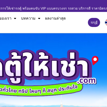
ิการให้เช่ารถตู้ พร้อมคนขับ VIP แบบครบวงจร รถสวย บริการดี ราคามิตร
ของเรา
บทความ
ผลงานล่าสุด
เมนู