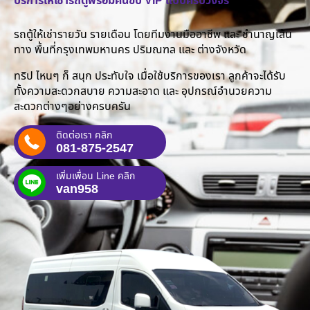
บริการให้เช่ารถตู้พร้อมคนขับ VIP แบบครบวงจร
รถตู้ให้เช่ารายวัน รายเดือน โดยทีมงานมืออาชีพ และ ชำนาญเส้น
ทาง พื้นที่กรุงเทพมหานคร ปริมณฑล และ ต่างจังหวัด
ทริป ไหนๆ ก็ สนุก ประทับใจ เมื่อใช้บริการของเรา ลูกค้าจะได้รับ
ทั้งความสะดวกสบาย ความสะอาด และ อุปกรณ์อำนวยความ
สะดวกต่างๆอย่างครบครัน
ติดต่อเรา คลิก
081-875-2547
เพิ่มเพื่อน Line คลิก
van958