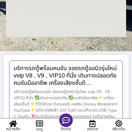
บริการรถตู้พร้อมคนขับ จองรถตู้ออนิวรุ่นใหม่
vvip V8 , V9 , VIP10 ที่นั่ง เดินทางปลอดภัย
คนขับมืออาชีพ เครื่องเสียงชั้นดี…
บริการรถตู้พร้อมคนขับ จองรถตู้ออนิวรุ่นใหม่ vvip V8 , V9 ,
VIP10 ที่นั่ง
เดินทางปลอดภัย
คนขับมืออาชีพ
เครื่อง
เสียงชั้นดี
ทีวีดิจิตอล รับชมหนัง netflix Disney ฟังเพลงจาก
YouTube
มีที่ชาร์จไฟฟ้า 220 โวลท์ และมีที่ชาร์จ USB Type
C รอบคัน
คนขับไม่สูบบุหรี่/ ไม่ดื่มแอลกอฮอล์ รถตู้เช่าพร้อม
คนขับติดต่อ ☎☎. 084-875-2547 ID Line : van958 093-
หน้าหลัก
เมนู
จองรถ
เพิ่มเติม
8780249 หมิว Line ID : ma.ma112 ลิ้งค์ไลน์
ติดต่อ