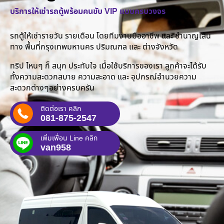
บริการให้เช่ารถตู้พร้อมคนขับ VIP แบบครบวงจร
รถตู้ให้เช่ารายวัน รายเดือน โดยทีมงานมืออาชีพ และ ชำนาญเส้น
ทาง พื้นที่กรุงเทพมหานคร ปริมณฑล และ ต่างจังหวัด
ทริป ไหนๆ ก็ สนุก ประทับใจ เมื่อใช้บริการของเรา ลูกค้าจะได้รับ
ทั้งความสะดวกสบาย ความสะอาด และ อุปกรณ์อำนวยความ
สะดวกต่างๆอย่างครบครัน
ติดต่อเรา คลิก
081-875-2547
เพิ่มเพื่อน Line คลิก
van958