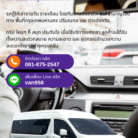
รถตู้ให้เช่ารายวัน รายเดือน โดยทีมงานมืออาชีพ และ ชำนาญเส้น
ทาง พื้นที่กรุงเทพมหานคร ปริมณฑล และ ต่างจังหวัด
ทริป ไหนๆ ก็ สนุก ประทับใจ เมื่อใช้บริการของเรา ลูกค้าจะได้รับ
ทั้งความสะดวกสบาย ความสะอาด และ อุปกรณ์อำนวยความ
สะดวกต่างๆอย่างครบครัน
ติดต่อเรา คลิก
081-875-2547
เพิ่มเพื่อน Line คลิก
van958