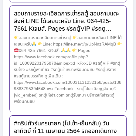
สอบถามรายละเอียดการเช่ารถตู้ สอบถามแตะ
ลิงค์ LINE ได้เลยนะครับ Line: 064-425-
7661 Kเจมส์. Pages #รถตู้VIP #รถตู…
สอบถามรายละเอียดการเช่ารถตู้
สอบถามแตะลิงค์ LINE ได้
เลยนะครับ
Line: https://line.me/ti/p/UpNnzRAMqB
064-425-7661 Kเจมส์.
Pages
https://www.facebook.com/profile.php?
id=100092201795878&mibextid=kFxxJD #รถตู้VIP #รถตู้
รับจ้าง #รถตู้พาเที่ยว #รถตู้เช่าเหมาพร้อมคนขับ #รถตู้บริการ
#รถตู้สายบรรเทิง ดูเพิ่มเติม :
https://www.facebook.com/100031131232158/posts/138
9863795394648 เพจ Facebook : รถตู้ไปเขาคิชกุฏจันทบุรี
[vid_embed] รถตู้ให้เช่า.com รถตู้รับเหมา บริการให้เช่ารถตู้
พร้อมคนขับ
#ทริปทัวร์นครนายก (ไปเช้า-เย็นกลับ) วัน
อาทิตย์ ที่ 11 เมษายน 2564 รถออกเดินทาง