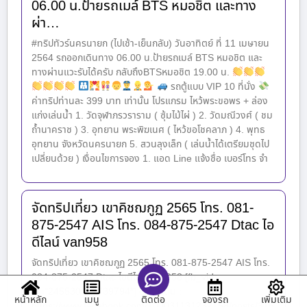
06.00 น.ป้ายรถเมล์ BTS หมอชิต และทาง
ผ่า…
#ทริปทัวร์นครนายก (ไปเช้า-เย็นกลับ) วันอาทิตย์ ที่ 11 เมษายน
2564 รถออกเดินทาง 06.00 น.ป้ายรถเมล์ BTS หมอชิต และ
ทางผ่านแวะรับได้ครับ กลับถึงBTSหมอชิต 19.00 น.
รถตู้แบบ VIP 10 ที่นั่ง
ค่าทริปท่านละ 399 บาท เท่านั้น โปรแกรม ไหว้พระขอพร + ล่อง
แก่งเล่นน้ำ 1. วัดจุฬาภรวราราม ( ซุ้มไม้ไผ่ ) 2. วัดมณีวงศ์ ( ชม
ถ้ำนาคราช ) 3. อุทยาน พระพิฆเนศ ( ไหว้ขอโชคลาภ ) 4. พุทธ
อุทยาน จังหวัดนครนายก 5. สวนลุงเล็ก ( เล่นน้ำได้เตรียมชุดไป
เปลี่ยนด้วย ) เงื่อนไขการจอง 1. แอด Line แจ้งชื่อ เบอร์โทร จำ
จัดทริปเที่ยว เขาคิชฌกูฏ 2565 โทร. 081-
875-2547 AIS โทร. 084-875-2547 Dtac ไอ
ดีไลน์ van958
จัดทริปเที่ยว เขาคิชฌกูฏ 2565 โทร. 081-875-2547 AIS โทร.
084-875-2547 Dtac ไอดีไลน์ van958 [fb_vid
id=”245530057739794″] ดูเพิ่มเติม :
หน้าหลัก
เมนู
จองรถ
เพิ่มเติม
ติดต่อ
https://www.facebook.com/100031131232158/posts/315