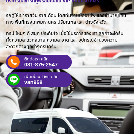
บริการให้เช่ารถตู้พร้อมคนขับ VIP แบบครบวงจร
รถตู้ให้เช่ารายวัน รายเดือน โดยทีมงานมืออาชีพ และ ชำนาญเส้น
ทาง พื้นที่กรุงเทพมหานคร ปริมณฑล และ ต่างจังหวัด
ทริป ไหนๆ ก็ สนุก ประทับใจ เมื่อใช้บริการของเรา ลูกค้าจะได้รับ
ทั้งความสะดวกสบาย ความสะอาด และ อุปกรณ์อำนวยความ
สะดวกต่างๆอย่างครบครัน
ติดต่อเรา คลิก
081-875-2547
เพิ่มเพื่อน Line คลิก
van958