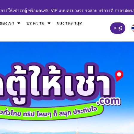
ิการให้เช่ารถตู้ พร้อมคนขับ VIP แบบครบวงจร รถสวย บริการดี ราคามิตร
ของเรา
บทความ
ผลงานล่าสุด
เมนู