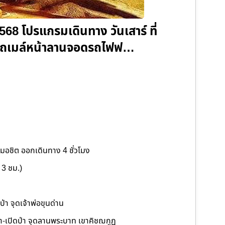
8 โปรแกรมเดินทาง วันเสาร์ ที่
ายรถเมล์หน้าลานจอดรถไฟฟ…
อชิต ออกเดินทาง 4 ชั่วโมง
 3 ชม.)
่า จุดเจ้าพ่อขุนด่าน
เขา-เปิดป่า จุดลานพระบาท เขาคิชฌกูฏ