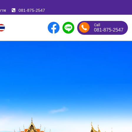
ภาพ
081-875-2547
Call
081-875-2547