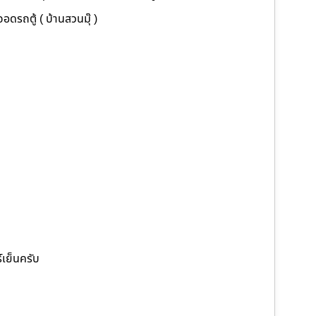
อดรถตู้ ( บ้านสวนมุ๊ )
์เย็นครับ