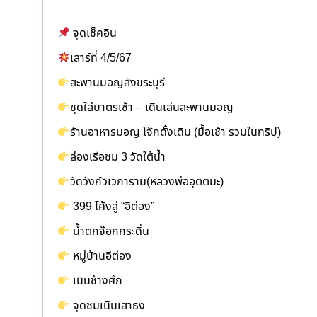
จุดเช็คอิน
เสาร์ที่ 4/5/67
สะพานมอญสังขระบุรี
ชุดใส่บาตรเช้า – เดินเล่นสะพานมอญ
ร้านอาหารมอญ โจ๊กดั้งเดิม (มื้อเช้า รวมในทริป)
ล่องเรือชม 3 วัดใต้น้ำ
วัดวังก์วิเวการาม(หลวงพ่ออุตตมะ)
399 โค้งสู่ “อิต่อง”
น้ำตกจ๊อกกระดิ่น
หมู่บ้านอีต่อง
เนินช้างศึก
จุดชมเนินเสาธง