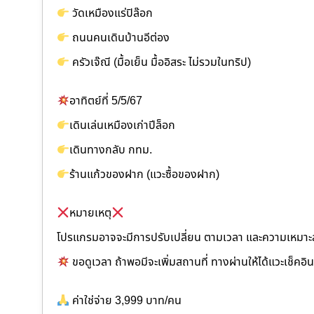
วัดเหมืองแร่ปิล๊อก
ถนนคนเดินบ้านอีต่อง
ครัวเจ๊ณี (มื้อเย็น มื้ออิสระ ไม่รวมในทริป)
อาทิตย์ที่ 5/5/67
เดินเล่นเหมืองเก่าปีล็อก
เดินทางกลับ กทม.
ร้านแก้วของฝาก (แวะซื้อของฝาก)
หมายเหตุ
โปรแกรมอาจจะมีการปรับเปลี่ยน ตามเวลา และความเหมา
ขอดูเวลา ถ้าพอมีจะเพิ่มสถานที่ ทางผ่านให้ได้แวะเช็คอินเ
ค่าใช่จ่าย 3,999 บาท/คน