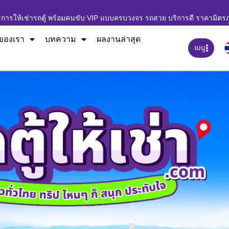
ิการให้เช่ารถตู้ พร้อมคนขับ VIP แบบครบวงจร รถสวย บริการดี ราคามิตร
ของเรา
บทความ
ผลงานล่าสุด
เมนู