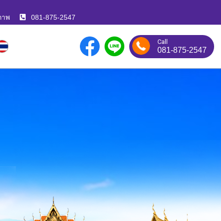
ภาพ
081-875-2547
Call
081-875-2547