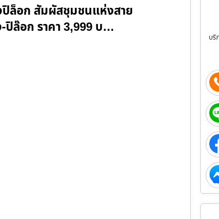
งปิล็อก สัมผัสชุมชนแห่งสาย
อง-ปิล๊อก ราคา 3,999 บ…
บริ