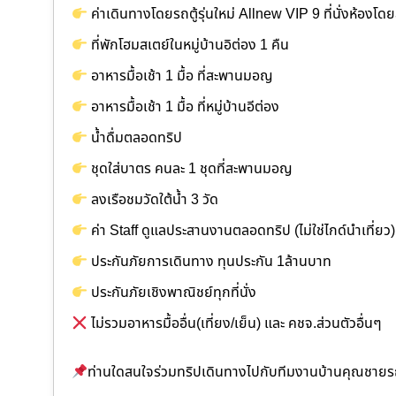
ค่าเดินทางโดยรถตู้รุ่นใหม่ Allnew VIP 9 ที่นั่งห้องโด
ที่พักโฮมสเตย์ในหมู่บ้านอิต่อง 1 คืน
อาหารมื้อเช้า 1 มื้อ ที่สะพานมอญ
อาหารมื้อเช้า 1 มื้อ ที่หมู่บ้านอีต่อง
น้ำดื่มตลอดทริป
ชุดใส่บาตร คนละ 1 ชุดที่สะพานมอญ
ลงเรือชมวัดใต้น้ำ 3 วัด
ค่า Staff ดูแลประสานงานตลอดทริป (ไม่ใช่ไกด์นำเที่ยว)
ประกันภัยการเดินทาง ทุนประกัน 1ล้านบาท
ประกันภัยเชิงพาณิชย์ทุกที่นั่ง
ไม่รวมอาหารมื้ออื่น(เที่ยง/เย็น) และ คชจ.ส่วนตัวอื่นๆ
ท่านใดสนใจร่วมทริปเดินทางไปกับทีมงานบ้านคุณชายรถต