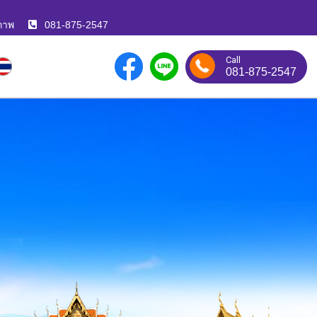
ภาพ
081-875-2547
Call
081-875-2547