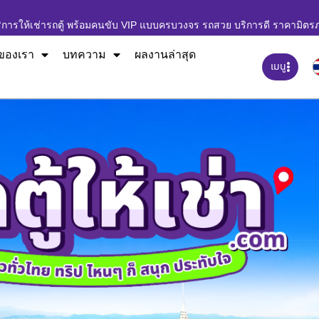
ิการให้เช่ารถตู้ พร้อมคนขับ VIP แบบครบวงจร รถสวย บริการดี ราคามิตร
ของเรา
บทความ
ผลงานล่าสุด
เมนู