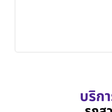
บริกา
รถสว