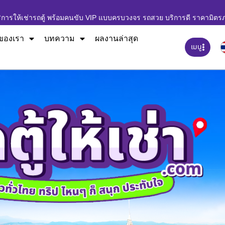
ิการให้เช่ารถตู้ พร้อมคนขับ VIP แบบครบวงจร รถสวย บริการดี ราคามิตร
ของเรา
บทความ
ผลงานล่าสุด
เมนู