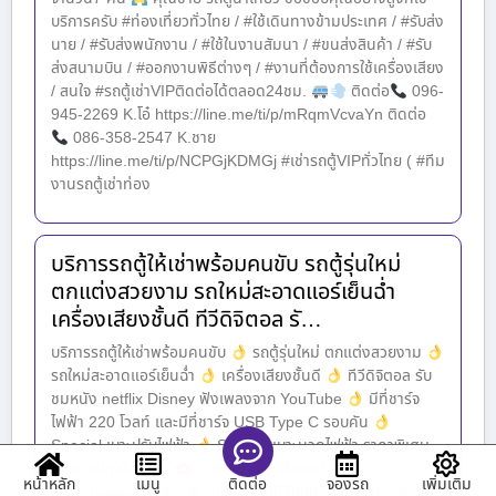
บริการครับ #ท่องเที่ยวทั่วไทย / #ใช้เดินทางข้ามประเทศ / #รับส่ง
นาย / #รับส่งพนักงาน / #ใช้ในงานสัมนา / #ขนส่งสินค้า / #รับ
ส่งสนามบิน / #ออกงานพิธีต่างๆ / #งานที่ต้องการใช้เครื่องเสียง
/ สนใจ #รถตู้เช่าVIPติดต่อได้ตลอด24ชม.
ติดต่อ
096-
945-2269 K.โอ๋ https://line.me/ti/p/mRqmVcvaYn ติดต่อ
086-358-2547 K.ชาย
https://line.me/ti/p/NCPGjKDMGj #เช่ารถตู้VIPทั่วไทย ( #ทีม
งานรถตู้เช่าท่อง
บริการรถตู้ให้เช่าพร้อมคนขับ รถตู้รุ่นใหม่
ตกแต่งสวยงาม รถใหม่สะอาดแอร์เย็นฉ่ำ
เครื่องเสียงชั้นดี ทีวีดิจิตอล รั…
บริการรถตู้ให้เช่าพร้อมคนขับ
รถตู้รุ่นใหม่ ตกแต่งสวยงาม
รถใหม่สะอาดแอร์เย็นฉ่ำ
เครื่องเสียงชั้นดี
ทีวีดิจิตอล รับ
ชมหนัง netflix Disney ฟังเพลงจาก YouTube
มีที่ชาร์จ
ไฟฟ้า 220 โวลท์ และมีที่ชาร์จ USB Type C รอบคัน
Special เบาะปรับไฟฟ้า
Special เบาะนวดไฟฟ้า ราคาพิเศษ
เดินทางไกลไม่เมื่อย
… เพิ่มเติม ดูเพิ่มเติม :
หน้าหลัก
เมนู
จองรถ
เพิ่มเติม
ติดต่อ
https://www.facebook.com/100057806223587/posts/885