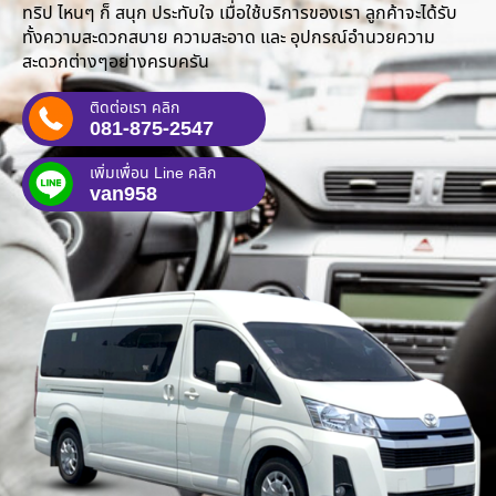
ทริป ไหนๆ ก็ สนุก ประทับใจ เมื่อใช้บริการของเรา ลูกค้าจะได้รับ
ทั้งความสะดวกสบาย ความสะอาด และ อุปกรณ์อำนวยความ
สะดวกต่างๆอย่างครบครัน
ติดต่อเรา คลิก
081-875-2547
เพิ่มเพื่อน Line คลิก
van958