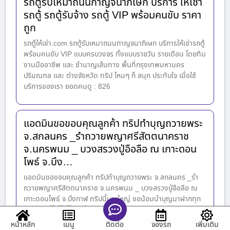
รถตู้รับเหมาถนนกาญจนาภิเษก บริการ ให้เช่า
รถตู้ รถตู้รับจ้าง รถตู้ VIP พร้อมคนขับ ราคา
ถูก
รถตู้ให้เช่า.com รถตู้รับเหมาถนนกาญจนาภิเษก บริการให้เช่ารถตู้
พร้อมคนขับ VIP แบบครบวงจร ทั้งแบบรายวัน รายเดือน โดยทีม
งานมืออาชีพ และ ชำนาญเส้นทาง พื้นที่กรุงเทพมหานคร
ปริมณฑล และ ต่างจังหวัด ทริป ไหนๆ ก็ สนุก ประทับใจ เมื่อใช้
บริการของเรา ยอดคนดู : 826
แอดมินขอขอบคุณลูกค้า ทริปทำบุญถวายพระ
จ.สกลนคร _รำถวายพญาศรีสัตตนาคราช
จ.นครพนม _ บวงสรวงปู่อือลือ ณ เกาะดอน
โพธ์ จ.บึง…
แอดมินขอขอบคุณลูกค้า ทริปทำบุญถวายพระ จ.สกลนคร _รำ
ถวายพญาศรีสัตตนาคราช จ.นครพนม _ บวงสรวงปู่อือลือ ณ
เกาะดอนโพธ์ จ.บึงกาฬ ทริปนี้บุญใหญ่ ขอน้อมนำบุญมาฝากทุก
ท่านครับ
ดูเพิ่มเติม :
https://www.facebook.com/100083442064426/posts/145
หน้าหลัก
เมนู
จองรถ
เพิ่มเติม
ติดต่อ