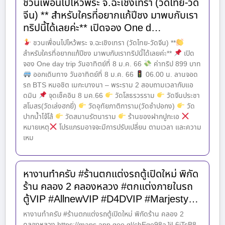
ชวนเพื่อนไปไหว้พระ จ.ฉะเชิงเทรา (วัดไทย-วัด
จีน) ** สำหรับใครที่อยากแก้ปีชง มาพบกับเรา
ทริปนี้ได้เลยค่ะ** เปิดจอง One d…
ชวนเพื่อนไปไหว้พระ จ.ฉะเชิงเทรา (วัดไทย-วัดจีน) **
สำหรับใครที่อยากแก้ปีชง มาพบกับเราทริปนี้ได้เลยค่ะ**
เปิด
จอง One day trip วันอาทิตย์ที่ 8 ม.ค. 66
ค่าทริป 899 บาท
ออกเดินทาง วันอาทิตย์ที่ 8 ม.ค. 66
06.00 น. ลานจอด
รถ BTS หมอชิต เมกะบางนา – พระราม 2 สอบถามเวลากับแอ
ดมิน
จุดเช็คอิน 8 มค.66
วัดโสธรวรราม
วัดจีนประชา
สโมสร(วัดเล่งฮกยี่)
วัดอุทัยภาติการาม(วัดซำปอกง)
วัด
ปากน้ำโจ้โล้
วัดสมานรัตนาราม
ร้านของฝากปูกะเอ
หมายเหตุ
โปรแกรมอาจจะมีการปรับเปลี่ยน ตามเวลา และความ
เหม
หางานทำครับ #ร้านตกแต่งรถตู้เปิดใหม่ พิกัด
ร้าน คลอง 2 คลองหลวง #ตกแต่งภายในรถ
ตู้VIP #AllnewVIP #D4DVIP #Marjesty…
หางานทำครับ #ร้านตกแต่งรถตู้เปิดใหม่ พิกัดร้าน คลอง 2
คลองหลวง https://maps.app.goo.gl/chEge98aJjL6iTsB8