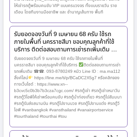
ให้เช่ารถตู้พร้อมคนขับ VIP แบบครบวงจร ทั้งแบบรายวัน ราย
เดือน โดยทีมงานมืออาชีพ และ ชำนาญเส้นทาง พื้นที
รับยอดจองวันที่ 9 เมษายน 68 ครับ ใช้รถ
ภายในพื้นที่ นครราชสีมา ขอบคุณลูกค้าที่ใช้
บริการ ติดต่อสอบถามการเช่ารถเพิ่มเติม …
รับยอดจองวันที่ 9 เมษายน 68 ครับ ใช้รถภายในพื้นที่
นครราชสีมา ขอบคุณลูกค้าที่ใช้บริการ
ติดต่อสอบถามการเช่า
รถเพิ่มเติม ☎☎. 093-8780249 หมิว Line ID : ma.ma112
ลิ้งค์ไลน์
https://line.me/ti/p/BCaDC2X5g7 หรือคลิกจอง
ทางเว็บไซต์ : https://www.xn--
b3cvc5c0b3b7b3cza7cgc.com/ #รถตู้เช่า #รถตู้เช่าเหมาวัน
#รถตู้วีไอพีให้เช่าพร้อมคนขับ #รถตู้นำท่องเที่ยว #รถตู้ไปสัมมนา
#รถตู้รับส่งสนามบิน #รถตู้ไปงานบวช #รถตู้ไปงานแต่ง #รถตู้วี
ไอพี #vanbangkok #vansthailand #vanairportservice
#tourthaland #tourthai #tou