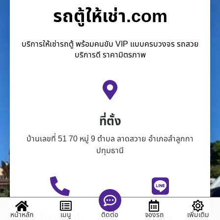
รถตู้ให้เช่า.com
บริการให้เช่ารถตู้ พร้อมคนขับ VIP แบบครบวงจร รถสวย
บริการดี ราคามิตรภาพ
ที่ตั้ง
บ้านเลขที่ 51 70 หมู่ 9 ตำบล ลาดสวาย อำเภอลำลูกกา
ปทุมธานี
โทรศัพท์
Line
หน้าหลัก
เมนู
จองรถ
เพิ่มเติม
ติดต่อ