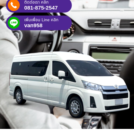
ติดต่อเรา คลิก
081-875-2547
เพิ่มเพื่อน Line คลิก
van958