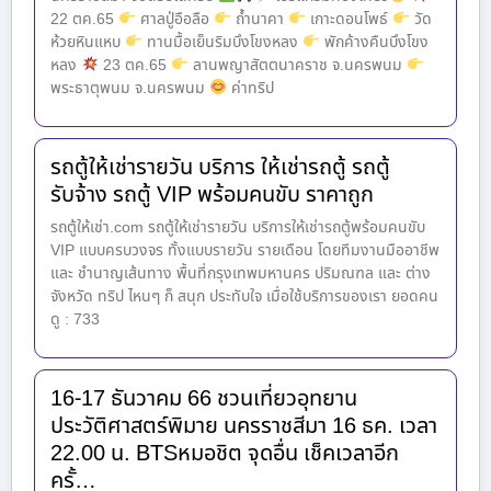
22 ตค.65
ศาลปู่อือลือ
ถ้ำนาคา
เกาะดอนโพธ์
วัด
ห้วยหินแหบ
ทานมื้อเย็นริมบึงโขงหลง
พักค้างคืนบึงโขง
หลง
23 ตค.65
ลานพญาสัตตนาคราช จ.นครพนม
พระธาตุพนม จ.นครพนม
ค่าทริป
รถตู้ให้เช่ารายวัน บริการ ให้เช่ารถตู้ รถตู้
รับจ้าง รถตู้ VIP พร้อมคนขับ ราคาถูก
รถตู้ให้เช่า.com รถตู้ให้เช่ารายวัน บริการให้เช่ารถตู้พร้อมคนขับ
VIP แบบครบวงจร ทั้งแบบรายวัน รายเดือน โดยทีมงานมืออาชีพ
และ ชำนาญเส้นทาง พื้นที่กรุงเทพมหานคร ปริมณฑล และ ต่าง
จังหวัด ทริป ไหนๆ ก็ สนุก ประทับใจ เมื่อใช้บริการของเรา ยอดคน
ดู : 733
16-17 ธันวาคม 66 ชวนเที่ยวอุทยาน
ประวัติศาสตร์พิมาย นครราชสีมา 16 ธค. เวลา
22.00 น. BTSหมอชิต จุดอื่น เช็คเวลาอีก
ครั้…