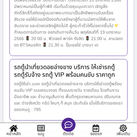
ปีนี้พิธีบวงสรวง ‘ปิดป่า-เปิดเขา’ ตรงกับวันที่ 20 มกราคม 2566
มีพราหมณ์เป็นผู้ทำพิธี เริ่มต้นด้วยชุมนุมเทวดา เชิญสิ่ง
ศักดิ์สิทธิ์ที่สถิตอยู่บนเขาพระบาทมาเป็นสักขีพยานรับเครื่อง
สังเวย ขอให้ช่วยปกป้องอภิบาลรักษาผู้ที่มานมัสการให้พ้นจาก
อันตราย และช่วยดลจิตผู้คิดไม่ดี ผู้กระทำชั่วให้ไม่อยากขึ้นไป
กำหนดการเดินทาง ออกเดินทางคืนวัน พฤหัสบดีที่ 19 มกราคม
2566
20.00 น. ฟิวเจอร์ พาร์ค รังสิต
21.00 น. ลานจอด
รถ BTSหมอชิต
21.30 น. ปั้มเอสโซ่ บางนา เด
รถตู้นำเที่ยวดอยอ่างขาง บริการ ให้เช่ารถตู้
รถตู้รับจ้าง รถตู้ VIP พร้อมคนขับ ราคาถูก
รถตู้ให้เช่า.com รถตู้นำเที่ยวดอยอ่างขาง บริการให้เช่ารถตู้พร้อม
คนขับ VIP แบบครบวงจร ทั้งแบบรายวัน รายเดือน โดยทีมงาน
มืออาชีพ และ ชำนาญเส้นทาง พื้นที่กรุงเทพมหานคร ปริมณฑล
และ ต่างจังหวัด ทริป ไหนๆ ก็ สนุก ประทับใจ เมื่อใช้บริการของเรา
ยอดคนดู : 785
รถตู้ให้เช่าเมืองคอง บริการ รถตู้ให้เช่า รถตู้รับ
หน้าหลัก
เมนู
จองรถ
เพิ่มเติม
ติดต่อ