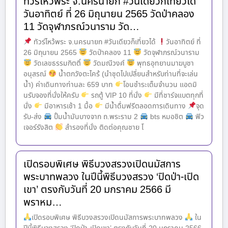
ทัวร์ไหว้พระ จ.นครนายก #วันเดียวก็เที่ยวได้
วันอาทิตย์ ที่ 26 มิถุนายน 2565 วัดป่าคลอง
11 วัดจุฬาภรณ์วนาราม วัด…
ทัวร์ไหว้พระ จ.นครนายก #วันเดียวก็เที่ยวได้
วันอาทิตย์ ที่
26 มิถุนายน 2565
วัดป่าคลอง 11
วัดจุฬาภรณ์วนาราม
วัดเลขธรรมกิตติ์
วัดมณีวงศ์
พุทธอุทยานมาฆบูชา
อนุสรณ์
น้ำตกวังตะไคร้ (นำชุดไปเปลี่ยนสำหรับท่านที่จะเล่น
น้ำ) ค่าเดินทางท่านละ 659 บาท
โอนชำระเต็มจำนวน แอดมิ
นรับจองที่นั่งให้ครับ
รถตู้ VIP 10 ที่นั่ง
มีที่ชาร์จแบตทุกที่
นั่ง
มีอาหารเช้า 1 มื้อ
มีน้ำดื่มฟรีตลอดการเดินทาง
จุด
รับ-ส่ง
ปั้มน้ำมันบางจาก ถ.พระราม 2
bts หมอชิต
ฟิว
เจอร์รังสิต
สำรองที่นั่ง ติดต่อคุณชาย โ
เปิดรอบพิเศษ พิธีบวงสรวงเปิดนมัสการ
พระบาทพลวง ในปีนี้พิธีบวงสรวง ‘ปิดป่า-เปิด
เขา’ ตรงกับวันที่ 20 มกราคม 2566 มี
พราหม…
เปิดรอบพิเศษ พิธีบวงสรวงเปิดนมัสการพระบาทพลวง
ใน