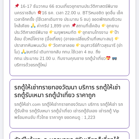
16-17 ธันวาคม 66 ชวนเที่ยวอุทยานประวัติศาสตร์พิมาย
นครราชสีมา
16 ธค. เวลา 22.00 น. BTSหมอชิต จุดอื่น เช็ค
เวลาอีกครั้ง (ใช้เวลาเดินทาง ประมาณ 5 ชม) จอดพักรถบริเวณ
ไกล้เคียง
ค่าทริป 1,899 บาท
สถานที่เช็คอิน
อุทยาน
ประวัติศาสตร์พิมาย
เมรุพรหมทัต
อุทยานไทรงาม
ป้า
อ้อม ขั่วหมี่โคราช (มื้อเที่ยง) (อาจจะเปลี่ยนร้านที่เหมาะสม)
ปราสาทหินพนมวัน
วัดศาลาลอย
อนุสาวรีย์ท้าวสุรนารี (ย่า
โม)
จบทริป เดินทางกลับ กทม.ใช้เวลา 4 ชม. ถึง
กทม.ประมาณ 21.00 น. ทีมงานคุณชาย รถตู้นำเที่ยว
บริการด้วยรถตู้ใหม่
รถตู้ให้เช่าทรายทองวัฒนา บริการ รถตู้ให้เช่า
รถตู้รับเหมา รถตู้นำเที่ยว ราคาถูก
รถตู้ให้เช่า.com รถตู้ให้เช่าทรายทองวัฒนา บริการ รถตู้ให้เช่า รถ
ตู้รับจ้าง รถตู้รับเหมา รถตู้นำเที่ยว เช่ารถตู้ขับเอง เช่ารถตู้ Vip
พร้อมคนขับ ทั่วไทย ราคาถูก ยอดคนดู : 1,223