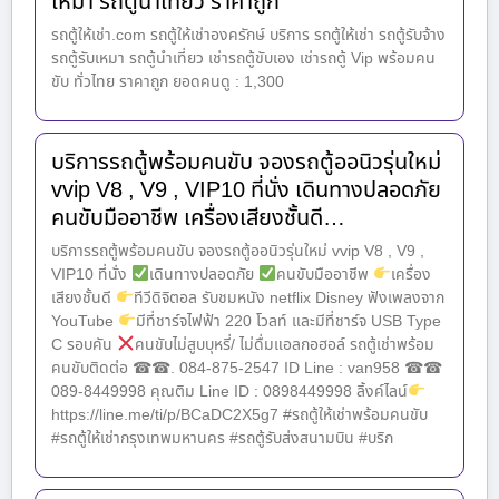
เหมา รถตู้นำเที่ยว ราคาถูก
รถตู้ให้เช่า.com รถตู้ให้เช่าองครักษ์ บริการ รถตู้ให้เช่า รถตู้รับจ้าง
รถตู้รับเหมา รถตู้นำเที่ยว เช่ารถตู้ขับเอง เช่ารถตู้ Vip พร้อมคน
ขับ ทั่วไทย ราคาถูก ยอดคนดู : 1,300
บริการรถตู้พร้อมคนขับ จองรถตู้ออนิวรุ่นใหม่
vvip V8 , V9 , VIP10 ที่นั่ง เดินทางปลอดภัย
คนขับมืออาชีพ เครื่องเสียงชั้นดี…
บริการรถตู้พร้อมคนขับ จองรถตู้ออนิวรุ่นใหม่ vvip V8 , V9 ,
VIP10 ที่นั่ง
เดินทางปลอดภัย
คนขับมืออาชีพ
เครื่อง
เสียงชั้นดี
ทีวีดิจิตอล รับชมหนัง netflix Disney ฟังเพลงจาก
YouTube
มีที่ชาร์จไฟฟ้า 220 โวลท์ และมีที่ชาร์จ USB Type
C รอบคัน
คนขับไม่สูบบุหรี่/ ไม่ดื่มแอลกอฮอล์ รถตู้เช่าพร้อม
คนขับติดต่อ ☎☎. 084-875-2547 ID Line : van958 ☎☎
089-8449998 คุณติม Line ID : 0898449998 ลิ้งค์ไลน์
https://line.me/ti/p/BCaDC2X5g7 #รถตู้ให้เช่าพร้อมคนขับ
#รถตู้ให้เช่ากรุงเทพมหานคร #รถตู้รับส่งสนามบิน #บริก