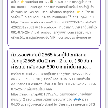
ชะโนด
รอบเดือน กย. 65
ทีมงานคุณชายรถตู้นำเที่ยว
และ แอดมิน ขอขอบคุณทุกท่านที่ร่วมทริปในครั้งนี้ ขอเจ้าปู่ เจ้า
ย่า จงประทานพร ตามปราถนาด้วยเถิด สาธุเจ้าค่ะ
สนใจทริป
วังคำชะโนด รอบเดือน ตค.สอบถามแอดมินได้เลยค่ะ ดูเพิ่มเติม :
https://www.facebook.com/100057806223587/posts/521
426223127581 เพจ Facebook : ทีมงานคุณชาย รถตู้นำเที่ยว
081-875-2547 [vid_embed] รถตู้ให้เช่า.com รถตู้รับเหมา
บริการให้เช่ารถตู้พร้อมคนขับ VIP แบบครบวงจร ทั้งแบบราย
ทัวร์รอบพิเศษปี 2565 #รถตู้ไปเขาคิชกุฏ
จันทบุรี2565 เปิด 2 กพ.- 2 เม.ย. ( 60 วัน )
ค่ารถไป-กลับคนละ 590 บาทเท่านั้น คุณช…
ทัวร์รอบพิเศษปี 2565 #รถตู้ไปเขาคิชกุฏจันทบุรี2565 เปิด 2
กพ.- 2 เม.ย. ( 60 วัน ) ค่ารถไป-กลับคนละ 590 บาทเท่านั้น
คุณชายทัวร์ เปิดรับจองแล้วนะครับ โทร. 081-875-2547 , 084-
875-2547 เพิ่มเพื่อนไลน์ คลิก
https://line.me/ti/p/6DTJ9Vz7x5 ตารางเวลาเดินทางไปเขา
คิชฌกูฏ 2 รอบ โปรแกรมเดินทางรอบกลางวัน
เวลา
04.30 น. รถตู้มาจอดรับ stand by ป้ายรถเมล์ลานจอดรถ BTS