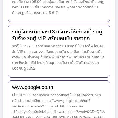
หมอชิต เวลา 05.00 นรถตู้ออกเดินทาง 4 ชั่วโมงถึงเขาคิชฌกูฏ
เวลา 09.00 น. ขึ้นเขาสักการะรอยพระพุทธบาทศักดิ์สิทธิ์เขา
คิชฌกูฏ ใช้เวลาประมาณ 5-6 ชั่
รถตู้รับเหมาคลอง13 บริการ ให้เช่ารถตู้ รถตู้
รับจ้าง รถตู้ VIP พร้อมคนขับ ราคาถูก
รถตู้ให้เช่า.com รถตู้รับเหมาคลอง13 บริการให้เช่ารถตู้พร้อมคน
ขับ VIP แบบครบวงจร ทั้งแบบรายวัน รายเดือน โดยทีมงานมือ
อาชีพ และ ชำนาญเส้นทาง พื้นที่กรุงเทพมหานคร ปริมณฑล และ
ต่างจังหวัด ทริป ไหนๆ ก็ สนุก ประทับใจ เมื่อใช้บริการของเรา
ยอดคนดู : 952
www.google.co.th
ปีใหม่นี้ 2559 จองทัวร์เดินทางด้วยรถตู้ ไปเขาคิชฌกูฏจันทบุรี
คลิกอ่านรายละเอียด https://www.google.co.th/url?
sa=t&source=web&rct=j&url=http://www.xn-
-12cbgykt0bh0c9dziza4di1hwcue.com/&ved=0CDkQFjA
JahUKEwjNyIjMoOzGAhXIH6YKHSB4A0M&usg=AFQjC