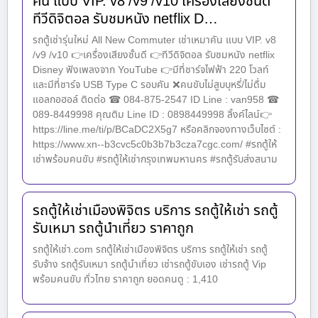
คัน แบบ VIP. v8 /v9 /v10 เครื่องเสียงชั้นดี
ทีวีดิจิตอล รับชมหนัง netflix D…
รถตู้เช่ารุ่นใหม่ All New Commuter เช่าเหมาคัน แบบ VIP. v8
/v9 /v10 👉เครื่องเสียงชั้นดี 👉ทีวีดิจิตอล รับชมหนัง netflix
Disney ฟังเพลงจาก YouTube 👉มีที่ชาร์จไฟฟ้า 220 โวลท์
และมีที่ชาร์จ USB Type C รอบคัน ❌คนขับไม่สูบบุหรี่/ไม่ดื่ม
แอลกอฮอล์ ติดต่อ ☎ 084-875-2547 ID Line : van958 ☎
089-8449998 คุณติม Line ID : 0898449998 ลิ้งค์ไลน์👉
https://line.me/ti/p/BCaDC2X5g7 หรือคลิกจองทางเว็บไซต์ :
https://www.xn--b3cvc5c0b3b7b3cza7cgc.com/ #รถตู้ให้
เช่าพร้อมคนขับ #รถตู้ให้เช่ากรุงเทพมหานคร #รถตู้รับส่งสนาม
รถตู้ให้เช่าเมืองพิจิตร บริการ รถตู้ให้เช่า รถตู้
รับเหมา รถตู้นำเที่ยว ราคาถูก
รถตู้ให้เช่า.com รถตู้ให้เช่าเมืองพิจิตร บริการ รถตู้ให้เช่า รถตู้
รับจ้าง รถตู้รับเหมา รถตู้นำเที่ยว เช่ารถตู้ขับเอง เช่ารถตู้ Vip
พร้อมคนขับ ทั่วไทย ราคาถูก ยอดคนดู : 1,410