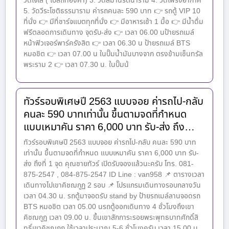
วัดโจ้โล้ ( โบสถ์ทองคำ) 3. วัดสมานรัตนาราม 4. วัดโพรงอากาศ
5. วัดวีระโชติธรรมาราม ค่ารถคนละ 590 บาท 👉 รถตู้ VIP 10
ที่นั่ง 👉 มีที่ชาร์จแบตทุกที่นั่ง 👉 มีอาหารเช้า 1 มื้อ 👉 มีน้ำดื่ม
ฟรีตลอดการเดินทาง จุดรับ-ส่ง 👉 เวลา 06.00 นป้ายรถเมล์
หน้าฟิวเจอร์พาร์ครังสิต 👉 เวลา 06.30 น ป้ายรถเมล์ BTS
หมอชิต 👉 เวลา 07.00 น ในปั๊มน้ำมันบางจาก ตรงข้ามเซ็นทรัล
พระราม 2 👉 เวลา 07.30 น. ในปั๊มน้
ทัวร์รอบพิเศษปี 2563 แบบจอย ค่ารถไป-กลับ
คนละ 590 บาทเท่านั้น ขึ้นตามจดที่กำหนด
แบบเหมาคัน ราคา 6,000 บาท รับ-ส่ง ถึง…
ทัวร์รอบพิเศษปี 2563 แบบจอย ค่ารถไป-กลับ คนละ 590 บาท
เท่านั้น ขึ้นตามจดที่กำหนด แบบเหมาคัน ราคา 6,000 บาท รับ-
ส่ง ถึงที่ 1 จุด คุณชายทัวร์ เปิดรับจองแล้วนะครับ โทร. 081-
875-2547 , 084-875-2547 ID Line : van958 📌 ตารางเวลา
เดินทางไปเขาคิชฌกูฏ 2 รอบ 📌 โปรแกรมเดินทางรอบกลางวัน
เวลา 04.30 น. รถตู้มาจอดรับ stand by ป้ายรถเมล์ลานจอดรถ
BTS หมอชิต เวลา 05.00 นรถตู้ออกเดินทาง 4 ชั่วโมงถึงเขา
คิชฌกูฏ เวลา 09.00 น. ขึ้นเขาสักการะรอยพระพุทธบาทศักดิ์สิ
ทธิ์เขาคิชฌกูฏ ใช้เวลาประมาณ 5-6 ชั่วโมงครับ เวลา 15.00 น.