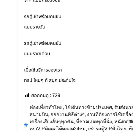
VIP แบบครบวงจร
รถตู้เช่าพร้อมคนขับ
แบบรายวัน
รถตู้เช่าพร้อมคนขับ
แบบรายเดือน
เมื่อใช้บริการของเรา
ทริป ไหนๆ ก็ สนุก ประทับใจ
ยอดคนดู :
729
ท่องเที่ยวทั่วไทย
,
ใช้เดินทางข้ามประเทศ
,
รับส่งนา
สนามบิน
,
ออกงานพิธีต่างๆ
,
งานที่ต้องการใช้เครื่อ
เครื่องเสียงลั่นๆทุกคัน
,
ที่ชาจแบตทุกที่นั่ง
,
หนังnetfl
เช่าVIPติดต่อได้ตลอด24ชม
,
เช่ารถตู้VIPทั่วไทย
,
ที