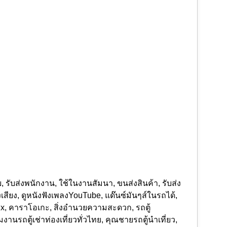
ย
,
รับส่งพนักงาน
,
ใช้ในงานสัมนา
,
ขนส่งสินค้า
,
รับส่ง
งเสียง
,
ดูหนังฟังเพลงYouTube
,
แด๊นซ์มันๆส์ในรถได้
,
ix
,
คาราโอเกะ
,
สิ่งอำนวยความสะดวก
,
รถตู้
มงานรถตู้เช่าท่องเที่ยวทั่วไทย
,
คุณชายรถตู้นำเที่ยว
,