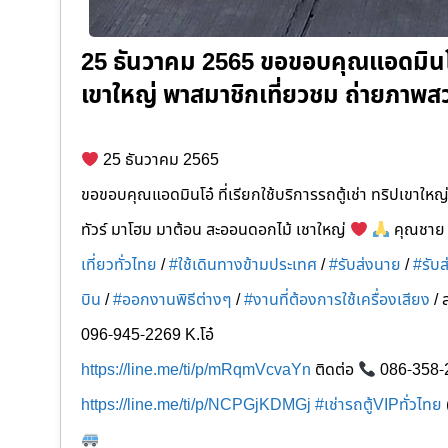
25 ธันวาคม 2565 ขอขอบคุณแอดมินโอ๋ ท
เขาใหญ่ พาสมาชิกเที่ยวชม ถ่ายภาพสว
25 ธันวาคม 2565
ขอขอบคุณแอดมินโอ๋ ที่เรียกใช้บริการรถตู้เช่า ทริปเขาให
ทัวร์ มาโฮม มาต้อน สะออนดอกไม้ เชาใหญ่
คุณชาย ร
เที่ยวทั่วไทย
/
#ใช้เดินทางข้ามประเทศ
/
#รับส่งนาย
/
#รับ
บิน
/
#ออกงานพิธีต่างๆ
/
#งานที่ต้องการใช้เครื่องเสียง
/ 
096-945-2269 K.โอ๋
https://line.me/ti/p/mRqmVcvaYn
ติดต่อ
086-358-
https://line.me/ti/p/NCPGjKDMGj
#เช่ารถตู้VIPทั่วไทย