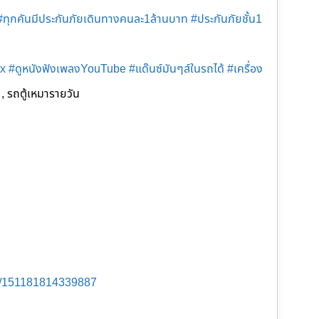
#ทุกคันมีประกันภัยเดินทางคนละ1ล้านบาท
#ประกันภัยชั้น1
ix
#ดูหนังฟังเพลงYouTube
#แด๊นซ์มันๆส์ในรถได้
#เครื่อง
, รถตู้เหมารายวัน
s/151181814339887