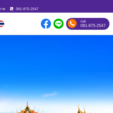
ภาพ
081-875-2547
Call
081-875-2547