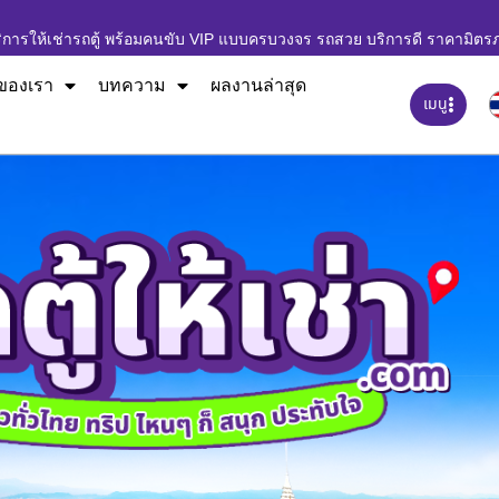
ิการให้เช่ารถตู้ พร้อมคนขับ VIP แบบครบวงจร รถสวย บริการดี ราคามิตร
ของเรา
บทความ
ผลงานล่าสุด
เมนู