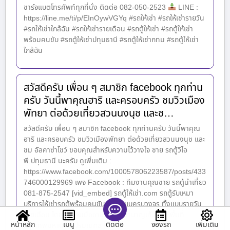
ชาร์จแบตโทรศัพท์ทุกที่นั่ง ติดต่อ 082-050-2523
LINE :
https://line.me/ti/p/EInOywVGYq #รถให้เช่า #รถให้เช่ารายวัน
#รถให้เช่าใกล้ฉัน #รถให้เช่ารายเดือน #รถตู้ให้เช่า #รถตู้ให้เช่า
พร้อมคนขับ #รถตู้ให้เช่าปทุมธานี #รถตู้ให้เช่ากทม #รถตู้ให้เช่า
ใกล้ฉัน
สวัสดีครับ เพื่อน ๆ สมาชิก facebook ทุกท่าน
ครับ วันนี้พาคุณฮาริ และครอบครัว ชมวิวเมือง
พัทยา ต่อด้วยเที่ยวสวนนงนุช และช…
สวัสดีครับ เพื่อน ๆ สมาชิก facebook ทุกท่านครับ วันนี้พาคุณ
ฮาริ และครอบครัว ชมวิวเมืองพัทยา ต่อด้วยเที่ยวสวนนงนุช และ
ชม อัลคาซ่าโชว์ ขอบคุณสำหรับความไว้วางใจ ชาย รถตู้วีไอ
พี.ปทุมธานี นะครับ ดูเพิ่มเติม :
https://www.facebook.com/100057806223587/posts/433
746000129969 เพจ Facebook : ทีมงานคุณชาย รถตู้นำเที่ยว
081-875-2547 [vid_embed] รถตู้ให้เช่า.com รถตู้รับเหมา
บริการให้เช่ารถตู้พร้อมคนขับ VIP แบบครบวงจร ทั้งแบบรายวัน
รายเดือน โดยทีมงานมืออาชีพ และ ชำนาญเส้นทาง พื้นที่
หน้าหลัก
เมนู
จองรถ
เพิ่มเติม
ติดต่อ
กรุงเทพมหานคร ปริมณฑล และ ต