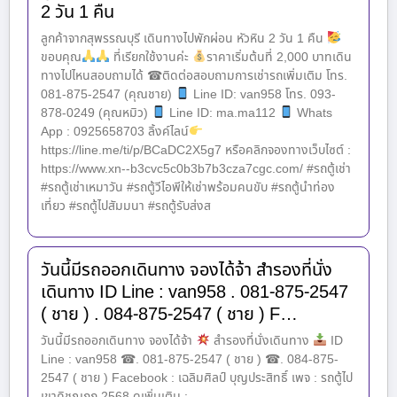
2 วัน 1 คืน
ลูกค้าจากสุพรรณบุรี เดินทางไปพักผ่อน หัวหิน 2 วัน 1 คืน
ขอบคุณ
ที่เรียกใช้งานค่ะ
ราคาเริ่มต้นที่ 2,000 บาทเดิน
ทางไปไหนสอบถามได้ ☎ติดต่อสอบถามการเช่ารถเพิ่มเติม โทร.
081-875-2547 (คุณชาย)
Line ID: van958 โทร. 093-
878-0249 (คุณหมิว)
Line ID: ma.ma112
Whats
App : 0925658703 ลิ้งค์ไลน์
https://line.me/ti/p/BCaDC2X5g7 หรือคลิกจองทางเว็บไซต์ :
https://www.xn--b3cvc5c0b3b7b3cza7cgc.com/ #รถตู้เช่า
#รถตู้เช่าเหมาวัน #รถตู้วีไอพีให้เช่าพร้อมคนขับ #รถตู้นำท่อง
เที่ยว #รถตู้ไปสัมมนา #รถตู้รับส่งส
วันนี้มีรถออกเดินทาง จองได้จ้า สำรองที่นั่ง
เดินทาง ID Line : van958 . 081-875-2547
( ชาย ) . 084-875-2547 ( ชาย ) F…
วันนี้มีรถออกเดินทาง จองได้จ้า
สำรองที่นั่งเดินทาง
ID
Line : van958 ☎. 081-875-2547 ( ชาย ) ☎. 084-875-
2547 ( ชาย ) Facebook : เฉลิมศิลป์ บุญประสิทธิ์ เพจ : รถตู้ไป
เขาคิชฌกูฏ 2568 ดูเพิ่มเติม :