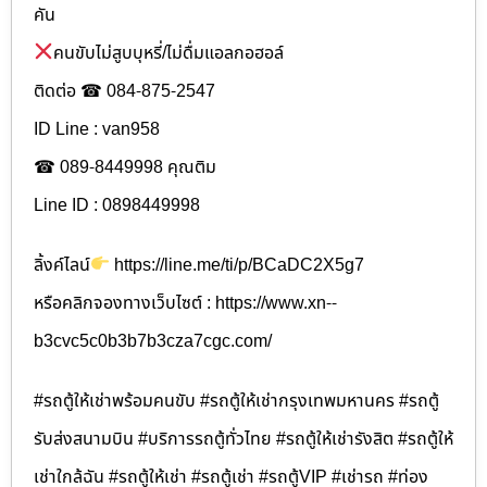
คัน
คนขับไม่สูบบุหรี่/ไม่ดื่มแอลกอฮอล์
ติดต่อ ☎ 084-875-2547
ID Line : van958
☎ 089-8449998 คุณติม
Line ID : 0898449998
ลิ้งค์ไลน์
https://line.me/ti/p/BCaDC2X5g7
หรือคลิกจองทางเว็บไซต์ : https://www.xn--
b3cvc5c0b3b7b3cza7cgc.com/
#รถตู้ให้เช่าพร้อมคนขับ #รถตู้ให้เช่ากรุงเทพมหานคร #รถตู้
รับส่งสนามบิน #บริการรถตู้ทั่วไทย #รถตู้ให้เช่ารังสิต #รถตู้ให้
เช่าใกล้ฉัน #รถตู้ให้เช่า #รถตู้เช่า #รถตู้VIP #เช่ารถ #ท่อง