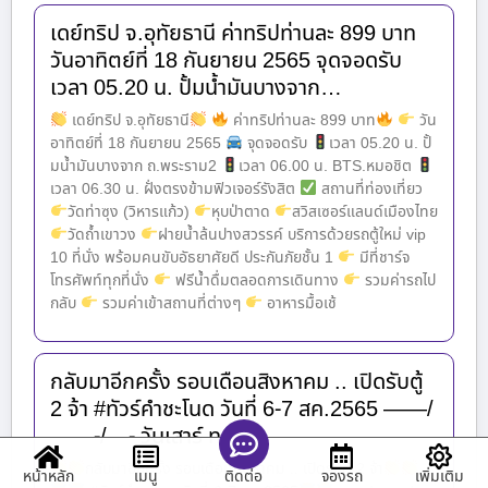
เดย์ทริป จ.อุทัยธานี ค่าทริปท่านละ 899 บาท
วันอาทิตย์ที่ 18 กันยายน 2565 จุดจอดรับ
เวลา 05.20 น. ปั้มน้ำมันบางจาก…
เดย์ทริป จ.อุทัยธานี
ค่าทริปท่านละ 899 บาท
วัน
อาทิตย์ที่ 18 กันยายน 2565
จุดจอดรับ
เวลา 05.20 น. ปั้
มน้ำมันบางจาก ถ.พระราม2
เวลา 06.00 น. BTS.หมอชิต
เวลา 06.30 น. ฝั่งตรงข้ามฟิวเจอร์รังสิต
สถานที่ท่องเที่ยว
วัดท่าซุง (วิหารแก้ว)
หุบป่าตาด
สวิสเซอร์แลนด์เมืองไทย
วัดถ้ำเขาวง
ฝายน้ำล้นปางสวรรค์ บริการด้วยรถตู้ใหม่ vip
10 ที่นั่ง พร้อมคนขับอัธยาศัยดี ประกันภัยชั้น 1
มีที่ชาร์จ
โทรศัพท์ทุกที่นั่ง
ฟรีน้ำดื่มตลอดการเดินทาง
รวมค่ารถไป
กลับ
รวมค่าเข้าสถานที่ต่างๆ
อาหารมื้อเช้
กลับมาอีกครั้ง รอบเดือนสิงหาคม .. เปิดรับตู้
2 จ้า #ทัวร์คำชะโนด วันที่ 6-7 สค.2565 ——/
——-/—- วันเสาร์ ท…
กลับมาอีกครั้ง รอบเดือนสิงหาคม .. เปิดรับตู้ 2 จ้า
หน้าหลัก
เมนู
จองรถ
เพิ่มเติม
ติดต่อ