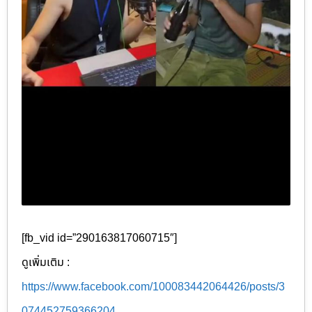
[fb_vid id=”290163817060715″]
ดูเพิ่มเติม :
https://www.facebook.com/100083442064426/posts/3
074452759366204