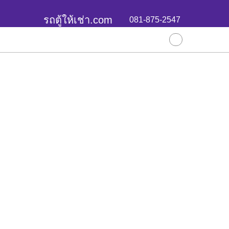
รถตู้ให้เช่า.com
081-875-2547
บริการขอ
ผลงานล่าสุ