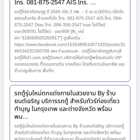
โทร. 081-875-2547 AIS โทร. …
รถตู้ไปเขาคิชฌกูฏ ปี 2565 เปิด 2 กพ. – 2 เม.ย.(60วัน) เปิดรับ
จองแล้วครับ สำรองที่นั่ง โทร. 081-875-2547 AIS โทร. 084-
875-2547 Dtac โทร. 086-358-2547 true ไอดีไลน์ :
van360091 ไอดีไลน์ : van958 [fb_vid
id=”318069500250917″] ดูเพิ่มเติม :
https://www.facebook.com/1535489610071933/posts/31
46534232300788 เพจ Facebook : รถตู้ไปเขาคิชกุฏจันทบุรี
รถตู้ให้เช่า.com รถตู้รับเหมา บริการให้เช่ารถตู้พร้อมคนขับ VIP
แบบครบวงจร ทั้งแบบรายวัน รายเดือน โดยทีมงานมืออาชีพ และ
ชำนาญเส้นทาง พื้นที่ก
รถตู้รุ่นใหม่ตกแต่งภายในสวยงาม By ร้าน
ยนต์เจริญ บริการรถตู้ สำหรับทัวร์ท่องเที่ยว
ทำบุญ ในกรุงเทพ และต่างจังหวัด พร้อม
พน…
รถตู้รุ่นใหม่ตกแต่งภายในสวยงาม By ร้านยนต์เจริญ บริการรถตู้
สำหรับทัวร์ท่องเที่ยว ทำบุญ ในกรุงเทพ และต่างจังหวัด พร้อม
พนักงานขับรถตู้ ที่ชำนาญเส้นทาง เป็นอย่างดีครับ สนใจจองรถตู้