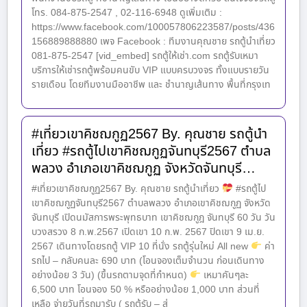
โทร. 084-875-2547 , 02-116-6948 ดูเพิ่มเติม :
https://www.facebook.com/100057806223587/posts/436
156889888880 เพจ Facebook : ทีมงานคุณชาย รถตู้นำเที่ยว
081-875-2547 [vid_embed] รถตู้ให้เช่า.com รถตู้รับเหมา
บริการให้เช่ารถตู้พร้อมคนขับ VIP แบบครบวงจร ทั้งแบบรายวัน
รายเดือน โดยทีมงานมืออาชีพ และ ชำนาญเส้นทาง พื้นที่กรุงเท
#เที่ยวเขาคิชฌกูฏ2567 By. คุณชาย รถตู้นำ
เที่ยว #รถตู้ไปเขาคิชฌกูฏจันทบุรี2567 ตำบล
พลวง อำเภอเขาคิชฌกูฏ จังหวัดจันทบุรี…
#เที่ยวเขาคิชฌกูฏ2567 By. คุณชาย รถตู้นำเที่ยว
#รถตู้ไป
เขาคิชฌกูฏจันทบุรี2567 ตำบลพลวง อำเภอเขาคิชฌกูฏ จังหวัด
จันทบุรี เปิดนมัสการพระพุทธบาท เขาคิชฌกูฎ จันทบุรี 60 วัน วัน
บวงสรวง 8 ก.พ.2567 เปิดเขา 10 ก.พ. 2567 ปิดเขา 9 เม.ย.
2567 เดินทางโดยรถตู้ VIP 10 ที่นั่ง รถตู้รุ่นใหม่ All new
ค่า
รถไป – กลับคนละ 690 บาท (โอนจองเต็มจำนวน ก่อนเดินทาง
อย่างน้อย 3 วัน) (ขึ้นรถตามจุดที่กำหนด)
เหมาคันๆละ
6,500 บาท โอนจอง 50 % หรืออย่างน้อย 1,000 บาท ส่วนที่
เหลือ จ่ายวันที่รถมารับ ( รถตู้รับ – ส่