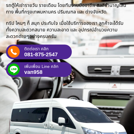
รถตู้ให้เช่ารายวัน รายเดือน โดยทีมงานมืออาชีพ และ ชำนาญเส้น
ทาง พื้นที่กรุงเทพมหานคร ปริมณฑล และ ต่างจังหวัด
ทริป ไหนๆ ก็ สนุก ประทับใจ เมื่อใช้บริการของเรา ลูกค้าจะได้รับ
ทั้งความสะดวกสบาย ความสะอาด และ อุปกรณ์อำนวยความ
สะดวกต่างๆอย่างครบครัน
ติดต่อเรา คลิก
081-875-2547
เพิ่มเพื่อน Line คลิก
van958