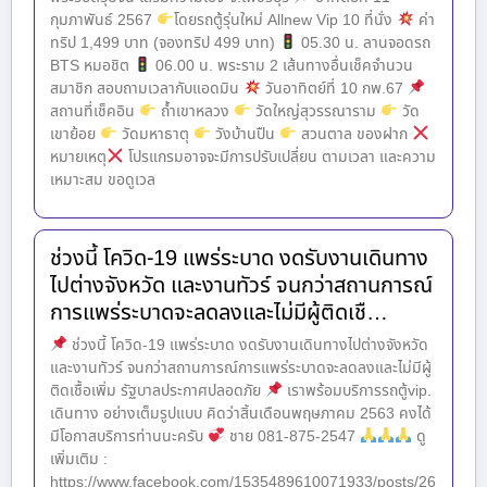
กุมภาพันธ์ 2567
โดยรถตู้รุ่นใหม่ Allnew Vip 10 ที่นั่ง
ค่า
ทริป 1,499 บาท (จองทริป 499 บาท)
05.30 น. ลานจอดรถ
BTS หมอชิต
06.00 น. พระราม 2 เส้นทางอื่นเช็คจำนวน
สมาชิก สอบถามเวลากับแอดมิน
วันอาทิตย์ที่ 10 กพ.67
สถานที่เช็คอิน
ถ้ำเขาหลวง
วัดใหญ่สุวรรณาราม
วัด
เขาย้อย
วัดมหาธาตุ
วังบ้านปืน
สวนตาล ของฝาก
หมายเหตุ
โปรแกรมอาจจะมีการปรับเปลี่ยน ตามเวลา และความ
เหมาะสม ขอดูเวล
ช่วงนี้ โควิด-19 แพร่ระบาด งดรับงานเดินทาง
ไปต่างจังหวัด และงานทัวร์ จนกว่าสถานการณ์
การแพร่ระบาดจะลดลงและไม่มีผู้ติดเชื…
ช่วงนี้ โควิด-19 แพร่ระบาด งดรับงานเดินทางไปต่างจังหวัด
และงานทัวร์ จนกว่าสถานการณ์การแพร่ระบาดจะลดลงและไม่มีผู้
ติดเชื้อเพิ่ม รัฐบาลประกาศปลอดภัย
เราพร้อมบริการรถตู้vip.
เดินทาง อย่างเต็มรูปแบบ คิดว่าสิ้นเดือนพฤษภาคม 2563 คงได้
มีโอกาสบริการท่านนะครับ
ชาย 081-875-2547
ดู
เพิ่มเติม :
https://www.facebook.com/1535489610071933/posts/26