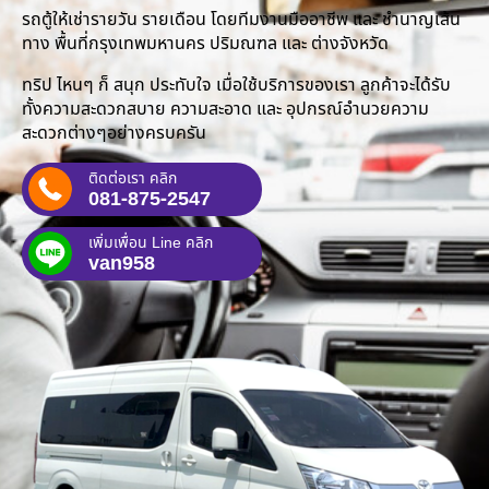
รถตู้ให้เช่ารายวัน รายเดือน โดยทีมงานมืออาชีพ และ ชำนาญเส้น
ทาง พื้นที่กรุงเทพมหานคร ปริมณฑล และ ต่างจังหวัด
ทริป ไหนๆ ก็ สนุก ประทับใจ เมื่อใช้บริการของเรา ลูกค้าจะได้รับ
ทั้งความสะดวกสบาย ความสะอาด และ อุปกรณ์อำนวยความ
สะดวกต่างๆอย่างครบครัน
ติดต่อเรา คลิก
081-875-2547
เพิ่มเพื่อน Line คลิก
van958