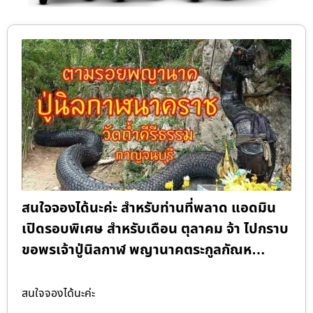
สนใจจองได้นะค่ะ สำหรับท่านที่พลาด แอดมิน
เปิดรอบพิเศษ สำหรับเดือน ตุลาคม จ้า ไปกราบ
ขอพรเจ้าปู่นิลกาฬ พญานาคตระกูลกัณห…
สนใจจองได้นะค่ะ