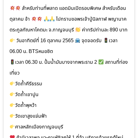
สำหรับท่านที่พลาด แอดมินเปิดรอบพิเศษ สำหรับเดือน
ตุลาคม จ้า
ไปกราบขอพรเจ้าปู่นิลกาฬ พญานาค
ตระกูลกัณหาโคตมะ จ.กาญจนบุรี
ค่าทริปท่านละ 890 บาท
วันอาทิตย์ที่ 16 ตุลาคม 2565
จุดจอดรับ
เวลา
06.00 น. BTSหมอชิต
เวลา 06.30 น. ปั้มน้ำมันบางจากพระราม 2
สถานที่ท่อง
เที่ยว
วัดถ้ำคีรีธรรม
วัดถ้ำเขาปูน
วัดถ้ำพุหว้า
วัดเขาสูงแจ่มฟ้า
ศาลหลักเมืองกาญจนบุรี
ถ้ามีเวลาพอ แวะคาเฟ่ชิลๆให้ 1 ที่จ้า บริการด้วยรถตู้ใหม่