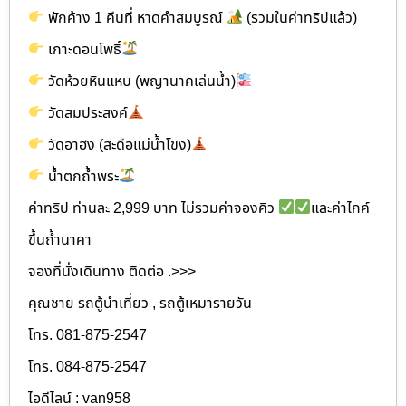
พักค้าง 1 คืนที่ หาดคำสมบูรณ์
(รวมในค่าทริปแล้ว)
เกาะดอนโพธิ์
วัดห้วยหินแหบ (พญานาคเล่นน้ำ)
วัดสมประสงค์
วัดอาฮง (สะดือแม่น้ำโขง)
น้ำตกถ้ำพระ
ค่าทริป ท่านละ 2,999 บาท ไม่รวมค่าจองคิว
และค่าไกค์
ขึ้นถ้ำนาคา
จองที่นั่งเดินทาง ติดต่อ .>>>
คุณชาย รถตู้นำเที่ยว , รถตู้เหมารายวัน
โทร. 081-875-2547
โทร. 084-875-2547
ไอดีไลน์ : van958