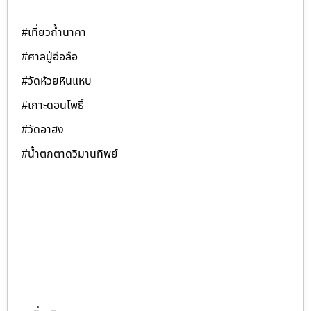
#เที่ยวถ้ำนาคา
#ศาลปู่อือลือ
#วัดห้วยหินแหบ
#เกาะดอนโพธิ์
#วัดอาฮง
#น้ำตกตาดวิมานทิพย์