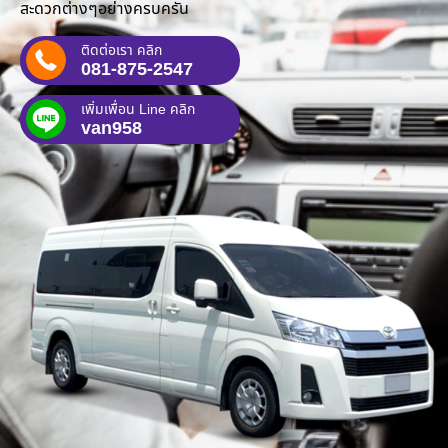
สะดวกต่างๆอย่างครบครัน
ติดต่อเรา คลิก
081-875-2547
เพิ่มเพื่อน Line คลิก
van958