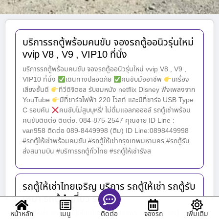
บริการรถตู้พร้อมคนขับ จองรถตู้ออนิวรุ่นใหม่
vvip V8 , V9 , VIP10 ที่นั่ง
บริการรถตู้พร้อมคนขับ จองรถตู้ออนิวรุ่นใหม่ vvip V8 , V9 ,
VIP10 ที่นั่ง
เดินทางปลอดภัย
คนขับมืออาชีพ
เครื่อง
เสียงชั้นดี
ทีวีดิจิตอล รับชมหนัง netflix Disney ฟังเพลงจาก
YouTube
มีที่ชาร์จไฟฟ้า 220 โวลท์ และมีที่ชาร์จ USB Type
C รอบคัน
คนขับไม่สูบบุหรี่/ ไม่ดื่มแอลกอฮอล์ รถตู้เช่าพร้อม
คนขับติดต่อ ติดต่อ. 084-875-2547 คุณชาย ID Line :
van958 ติดต่อ 089-8449998 (ติม) ID Line:0898449998
#รถตู้ให้เช่าพร้อมคนขับ #รถตู้ให้เช่ากรุงเทพมหานคร #รถตู้รับ
ส่งสนามบิน #บริการรถตู้ทั่วไทย #รถตู้ให้เช่ารังส
รถตู้ให้เช่าไทยเจริญ บริการ รถตู้ให้เช่า รถตู้รับ
เหมา รถตู้นำเที่ยว ราคาถูก
รถตู้ให้เช่า.com รถตู้ให้เช่าไทยเจริญ บริการ รถตู้ให้เช่า รถตู้
หน้าหลัก
เมนู
จองรถ
เพิ่มเติม
ติดต่อ