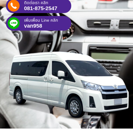
ติดต่อเรา คลิก
081-875-2547
เพิ่มเพื่อน Line คลิก
van958