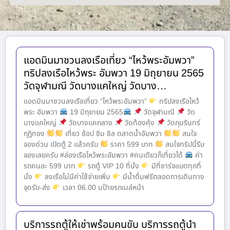
แอดมินมาชวนลงเรือเที่ยว “ไหว้พระอัมพวา”
ทริปลงเรือไหว้พระ อัมพวา 19 มิถุยายน 2565
วัดจุฬามณี วัดบางแคใหญ่ วัดบาง…
แอดมินมาชวนลงเรือเที่ยว “ไหว้พระอัมพวา”
ทริปลงเรือไหว้
พระ อัมพวา
19 มิถุยายน 2565
วัดจุฬามณี
วัด
บางแคใหญ่
วัดบางแคกลาง
วัดท้องคุ้ง
วัดภุมรินทร์
กุฏิทอง
เที่ยว ช้อป ชิม ชิล ตลาดน้ำอัมพวา
สนใจ
จองด่วน เปิดตู้ 2 แล้วครับ
ราคา 599 บาท
สนใจทริปนี้รีบ
จองเลยครับ #ล่องเรือไหว้พระอัมพวา #คนเดียวก็เที่ยวได้
ค่า
รถคนละ 599 บาท
รถตู้ VIP 10 ที่นั่ง
มีที่ชาร์จแบตทุกที่
นั่ง
ลงเรือไม่มีค่าใช้จ่ายเพิ่ม
มีน้ำดื่มฟรีตลอดการเดินทาง
จุดรับ-ส่ง
เวลา 06.00 นป้ายรถเมล์หน้า
บริการรถตู้ให้เช่าพร้อมคนขับ บริการรถตู้นำ