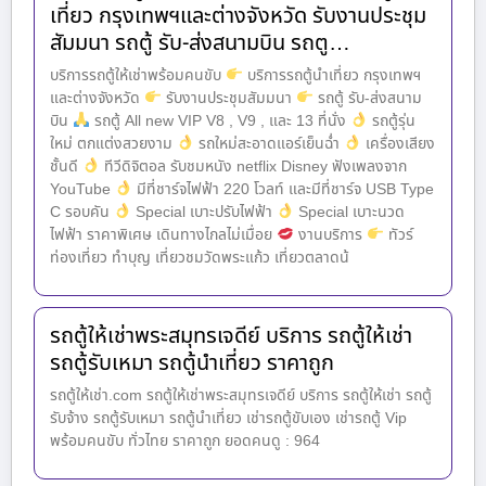
เที่ยว กรุงเทพฯและต่างจังหวัด รับงานประชุม
สัมมนา รถตู้ รับ-ส่งสนามบิน รถตู…
บริการรถตู้ให้เช่าพร้อมคนขับ
บริการรถตู้นำเที่ยว กรุงเทพฯ
และต่างจังหวัด
รับงานประชุมสัมมนา
รถตู้ รับ-ส่งสนาม
บิน
รถตู้ All new VIP V8 , V9 , และ 13 ที่นั่ง
รถตู้รุ่น
ใหม่ ตกแต่งสวยงาม
รถใหม่สะอาดแอร์เย็นฉ่ำ
เครื่องเสียง
ชั้นดี
ทีวีดิจิตอล รับชมหนัง netflix Disney ฟังเพลงจาก
YouTube
มีที่ชาร์จไฟฟ้า 220 โวลท์ และมีที่ชาร์จ USB Type
C รอบคัน
Special เบาะปรับไฟฟ้า
Special เบาะนวด
ไฟฟ้า ราคาพิเศษ เดินทางไกลไม่เมื่อย
งานบริการ
ทัวร์
ท่องเที่ยว ทำบุญ เที่ยวชมวัดพระแก้ว เที่ยวตลาดน้
รถตู้ให้เช่าพระสมุทรเจดีย์ บริการ รถตู้ให้เช่า
รถตู้รับเหมา รถตู้นำเที่ยว ราคาถูก
รถตู้ให้เช่า.com รถตู้ให้เช่าพระสมุทรเจดีย์ บริการ รถตู้ให้เช่า รถตู้
รับจ้าง รถตู้รับเหมา รถตู้นำเที่ยว เช่ารถตู้ขับเอง เช่ารถตู้ Vip
พร้อมคนขับ ทั่วไทย ราคาถูก ยอดคนดู : 964