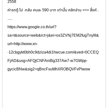
2558
ค่ารถตู้ ไป -กลับ คนละ 590 บาท เท่านั้น คลิกอ่าน >>> ลิ้งค์ .
….
https://www.google.co.th/url?
sa=t&source=web&rct=j&ei=os3ZVNj7EM2fugTnyIII&
url=http://www.xn-
-12cbgykt0bh0c9dziza4di1hwcue.com/&ved=0CCEQ
FjAD&usg=AFQjCNFAniBg337Aw7-w7GWpp-
gycicBNw&sig2=qBncFxuMhXROBQVFvPlwow