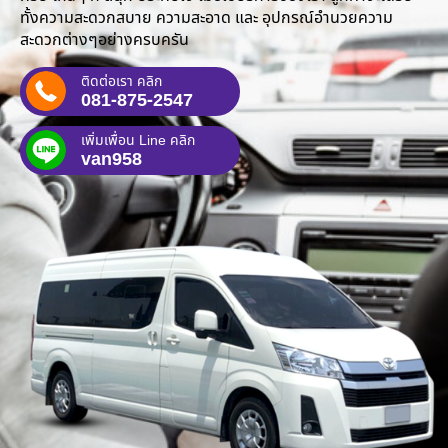
ทั้งความสะดวกสบาย ความสะอาด และ อุปกรณ์อำนวยความ
สะดวกต่างๆอย่างครบครัน
ติดต่อเรา คลิก
081-875-2547
เพิ่มเพื่อน Line คลิก
van958