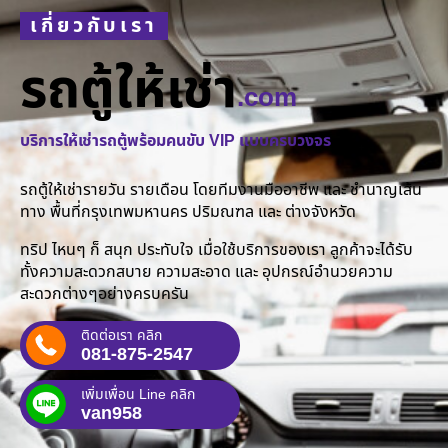
เกี่ยวกับเรา
รถตู้ให้เช่า
.com
บริการให้เช่ารถตู้พร้อมคนขับ VIP แบบครบวงจร
รถตู้ให้เช่ารายวัน รายเดือน โดยทีมงานมืออาชีพ และ ชำนาญเส้น
ทาง พื้นที่กรุงเทพมหานคร ปริมณฑล และ ต่างจังหวัด
ทริป ไหนๆ ก็ สนุก ประทับใจ เมื่อใช้บริการของเรา ลูกค้าจะได้รับ
ทั้งความสะดวกสบาย ความสะอาด และ อุปกรณ์อำนวยความ
สะดวกต่างๆอย่างครบครัน
ติดต่อเรา คลิก
081-875-2547
เพิ่มเพื่อน Line คลิก
van958