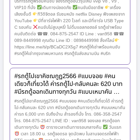
บริการรถตู้พร้อมคนขับ จองรถตู้ออนิวรุ่นใหม่ vvip V8 , V9 ,
VIP10 ที่นั่ง
เดินทางปลอดภัย
คนขับมืออาชีพ
เครื่อง
เสียงชั้นดี
ทีวีดิจิตอล รับชมหนัง netflix Disney ฟังเพลงจาก
YouTube
มีที่ชาร์จไฟฟ้า 220 โวลท์ และมีที่ชาร์จ USB Type
C รอบคัน
คนขับไม่สูบบุหรี่/ ไม่ดื่มแอลกอฮอล์ รถตู้เช่าพร้อม
คนขับติดต่อ ☎☎. 084-875-2547 ID Line : van958 ☎☎
089-8449998 คุณติม Line ID : 0898449998 ลิ้งค์ไลน์
https://line.me/ti/p/BCaDC2X5g7 #รถตู้ให้เช่าพร้อมคนขับ
#รถตู้ให้เช่ากรุงเทพมหานคร #รถตู้รับส่งสนามบิน #บริก
#รถตู้ไปเขาคิชฌกูฏ2566 #แบบจอย #คน
เดียวก็เที่ยวได้ ค่ารถตู้ไป-กลับคนละ 620 บาท
#มีรถตู้ออกเดินทางทุกวัน #แบบเหมาคัน …
#รถตู้ไปเขาคิชฌกูฏ2566 #แบบจอย #คนเดียวก็เที่ยวได้ ค่ารถตู้
ไป-กลับคนละ 620 บาท #มีรถตู้ออกเดินทางทุกวัน #แบบเหมาคัน
ค่ารถ 6,000 บาท รับถึงบ้าน สำรองที่นั่ง โทร. 086-358-2547
โทร. 084-875-2547 LINE ID : van958 จองเลย #รถตู้ออก
เดินทางทุกวัน
ตารางเวลาเดินทางรอบกลางคืน
วันแรก
เวลา 18.00 น. รถตู้จอดรอ จุดนัดพบ ในลานจอดรถไฟฟ้า