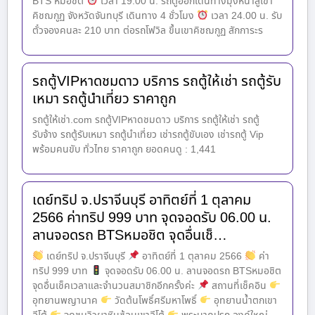
BTS หมอชิต
เวลา 19.00 น. รถตู้ออกเดินทางมุ่งหน้าสู่เขา
คิชฌกูฏ จังหวัดจันทบุรี เดินทาง 4 ชั่วโมง
เวลา 24.00 น. รับ
ตั๋วจองคนละ 210 บาท ต่อรถโฟวิล ขึ้นเขาคิชฌกูฏ สักการะร
รถตู้VIPหาดชมดาว บริการ รถตู้ให้เช่า รถตู้รับ
เหมา รถตู้นำเที่ยว ราคาถูก
รถตู้ให้เช่า.com รถตู้VIPหาดชมดาว บริการ รถตู้ให้เช่า รถตู้
รับจ้าง รถตู้รับเหมา รถตู้นำเที่ยว เช่ารถตู้ขับเอง เช่ารถตู้ Vip
พร้อมคนขับ ทั่วไทย ราคาถูก ยอดคนดู : 1,441
เดย์ทริป จ.ปราจีนบุรี อาทิตย์ที่ 1 ตุลาคม
2566 ค่าทริป 999 บาท จุดจอดรับ 06.00 น.
ลานจอดรถ BTSหมอชิต จุดอื่นเช็…
เดย์ทริป จ.ปราจีนบุรี
อาทิตย์ที่ 1 ตุลาคม 2566
ค่า
ทริป 999 บาท
จุดจอดรับ 06.00 น. ลานจอดรถ BTSหมอชิต
จุดอื่นเช็คเวลาและจำนวนสมาชิกอีกครั้งค่ะ
สถานที่เช็คอิน
อุทยานพญานาค
วัดต้นโพธิ์ศรีมหาโพธิ์
อุทยานน้ำตกเขา