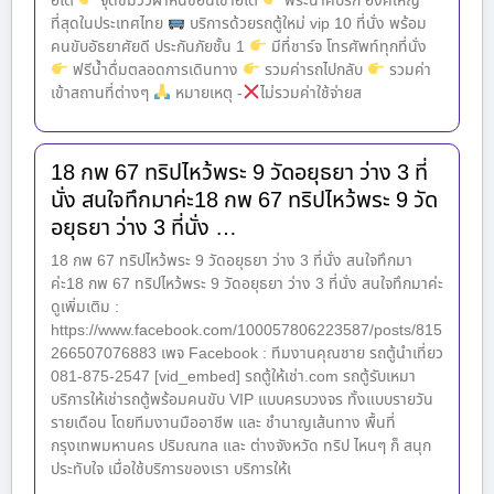
อีโต้
จุดชมวิวผาหินซ้อนเขาอีโต้
พระนาคปรก องค์ใหญ่
ที่สุดในประเทศไทย
บริการด้วยรถตู้ใหม่ vip 10 ที่นั่ง พร้อม
คนขับอัธยาศัยดี ประกันภัยชั้น 1
มีที่ชาร์จ โทรศัพท์ทุกที่นั่ง
ฟรีน้ำดื่มตลอดการเดินทาง
รวมค่ารถไปกลับ
รวมค่า
เข้าสถานที่ต่างๆ
หมายเหตุ -
ไม่รวมค่าใช้จ่ายส
18 กพ 67 ทริปไหว้พระ 9 วัดอยุธยา ว่าง 3 ที่
นั่ง สนใจทึกมาค่ะ18 กพ 67 ทริปไหว้พระ 9 วัด
อยุธยา ว่าง 3 ที่นั่ง …
18 กพ 67 ทริปไหว้พระ 9 วัดอยุธยา ว่าง 3 ที่นั่ง สนใจทึกมา
ค่ะ18 กพ 67 ทริปไหว้พระ 9 วัดอยุธยา ว่าง 3 ที่นั่ง สนใจทึกมาค่ะ
ดูเพิ่มเติม :
https://www.facebook.com/100057806223587/posts/815
266507076883 เพจ Facebook : ทีมงานคุณชาย รถตู้นำเที่ยว
081-875-2547 [vid_embed] รถตู้ให้เช่า.com รถตู้รับเหมา
บริการให้เช่ารถตู้พร้อมคนขับ VIP แบบครบวงจร ทั้งแบบรายวัน
รายเดือน โดยทีมงานมืออาชีพ และ ชำนาญเส้นทาง พื้นที่
กรุงเทพมหานคร ปริมณฑล และ ต่างจังหวัด ทริป ไหนๆ ก็ สนุก
ประทับใจ เมื่อใช้บริการของเรา บริการให้เ