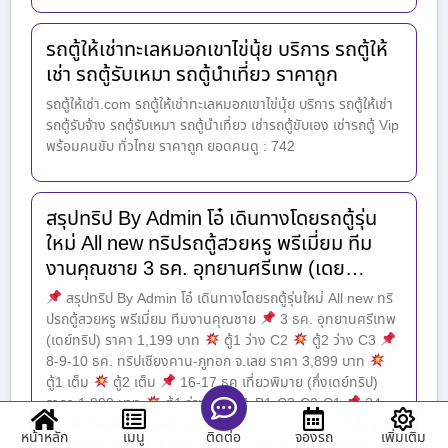
รถตู้ให้เช่าทะเลหมอกเขาไข่นุ้ย บริการ รถตู้ให้
เช่า รถตู้รับเหมา รถตู้นำเที่ยว ราคาถูก
รถตู้ให้เช่า.com รถตู้ให้เช่าทะเลหมอกเขาไข่นุ้ย บริการ รถตู้ให้เช่า
รถตู้รับจ้าง รถตู้รับเหมา รถตู้นำเที่ยว เช่ารถตู้ขับเอง เช่ารถตู้ Vip
พร้อมคนขับ ทั่วไทย ราคาถูก ยอดคนดู : 742
สรุปทริป By Admin โอ๋ เดินทางโดยรถตู้รุ่น
ใหม่ All new ทริปรถตู้สวยหรู พรีเมี่ยม ทีม
งานคุณชาย 3 ธค. อุทยานศรีเทพ (เดย…
สรุปทริป By Admin โอ๋ เดินทางโดยรถตู้รุ่นใหม่ All new ทริ
ปรถตู้สวยหรู พรีเมี่ยม ทีมงานคุณชาย
3 ธค. อุทยานศรีเทพ
(เดย์ทริป) ราคา 1,199 บาท
ตู้1 ว่าง C2
ตู้2 ว่าง C3
8-9-10 ธค. ทริปเชียงคาน-ภูทอก จ.เลย ราคา 3,899 บาท
ตู้1 เต็ม
ตู้2 เต็ม
16-17 ธค เที่ยวพิมาย (กึ่งเดย์ทริป)
ราคา 1,899 บาท
ตู้1 ว่าง A2-A1-B1-C3-C2-C1
24
ธค. จิมทอมสัน ปากช่อง นครราชสีมา ราคา 1,499 บาท(ไม่รวม
หน้าหลัก
เมนู
จองรถ
เพิ่มเติม
ติดต่อ
ค่าเข้าฟาร์มจิม)
ตู้1 ว่าง A1-B1-C3-C2
29-31 ธค.