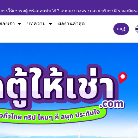
ิการให้เช่ารถตู้ พร้อมคนขับ VIP แบบครบวงจร รถสวย บริการดี ราคามิตร
ของเรา
บทความ
ผลงานล่าสุด
เมนู