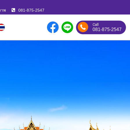
ภาพ
081-875-2547
Call
081-875-2547