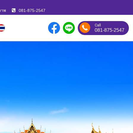
ภาพ
081-875-2547
Call
081-875-2547