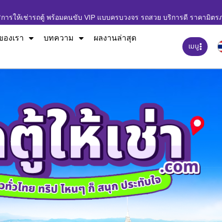
ิการให้เช่ารถตู้ พร้อมคนขับ VIP แบบครบวงจร รถสวย บริการดี ราคามิตร
ของเรา
บทความ
ผลงานล่าสุด
เมนู