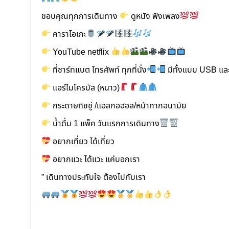
ขอบคุณทุกการเดินทาง
ดูหนัง ฟังเพลง
คาราโอเกะ
YouTube netflix
ที่ชาร์ทแบต โทรศัพท์ ทุกที่นั่ง
มีทั้งแบบ USB และ
แอร์ไมโครบัส (หนาว)
กระดาษทิชชู่ /แอลกอฮอล/หน้ากากอนามัย
น้ำดื่ม 1 แพ็ค วันแรกการเดินทาง
อยากเที่ยว ได้เที่ยว
อยากแวะ ได้แวะ แค่บอกเรา
” เดินทางประทับใจ ต้องไปกับเรา