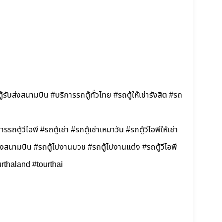
้รับส่งสนามบิน #บริการรถตู้ทั่วไทย #รถตู้ให้เช่ารังสิต #รถ
รรถตู้วีไอพี #รถตู้เช่า #รถตู้เช่าเหมาวัน #รถตู้วีไอพีให้เช่า
ส่งสนามบิน #รถตู้ไปงานบวช #รถตู้ไปงานแต่ง #รถตู้วีไอพี
rthaland #tourthai