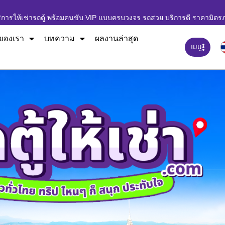
ิการให้เช่ารถตู้ พร้อมคนขับ VIP แบบครบวงจร รถสวย บริการดี ราคามิตร
ของเรา
บทความ
ผลงานล่าสุด
เมนู