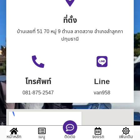
ที่ตั้ง
บ้านเลขที่ 51 70 หมู่ 9 ตำบล ลาดสวาย อำเภอลำลูกกา
ปทุมธานี
โทรศัพท์
Line
081-875-2547
van958
หน้าหลัก
เมนู
จองรถ
เพิ่มเติม
ติดต่อ