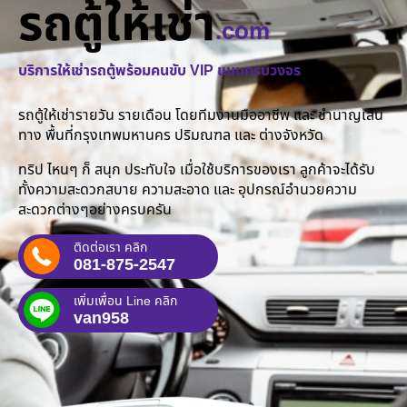
รถตู้ให้เช่า
.com
บริการให้เช่ารถตู้พร้อมคนขับ VIP แบบครบวงจร
รถตู้ให้เช่ารายวัน รายเดือน โดยทีมงานมืออาชีพ และ ชำนาญเส้น
ทาง พื้นที่กรุงเทพมหานคร ปริมณฑล และ ต่างจังหวัด
ทริป ไหนๆ ก็ สนุก ประทับใจ เมื่อใช้บริการของเรา ลูกค้าจะได้รับ
ทั้งความสะดวกสบาย ความสะอาด และ อุปกรณ์อำนวยความ
สะดวกต่างๆอย่างครบครัน
ติดต่อเรา คลิก
081-875-2547
เพิ่มเพื่อน Line คลิก
van958