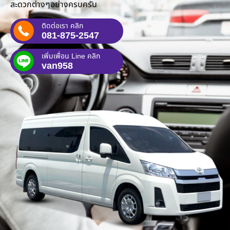
สะดวกต่างๆอย่างครบครัน
ติดต่อเรา คลิก
081-875-2547
เพิ่มเพื่อน Line คลิก
van958