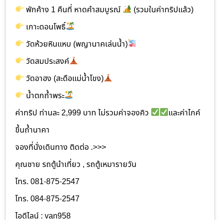
พักค้าง 1 คืนที่ หาดคำสมบูรณ์
(รวมในค่าทริปแล้ว)
เกาะดอนโพธิ์
วัดห้วยหินแหบ (พญานาคเล่นน้ำ)
วัดสมประสงค์
วัดอาฮง (สะดือแม่น้ำโขง)
น้ำตกถ้ำพระ
ค่าทริป ท่านละ 2,999 บาท ไม่รวมค่าจองคิว
และค่าไกค์
ขึ้นถ้ำนาคา
จองที่นั่งเดินทาง ติดต่อ .>>>
คุณชาย รถตู้นำเที่ยว , รถตู้เหมารายวัน
โทร. 081-875-2547
โทร. 084-875-2547
ไอดีไลน์ : van958