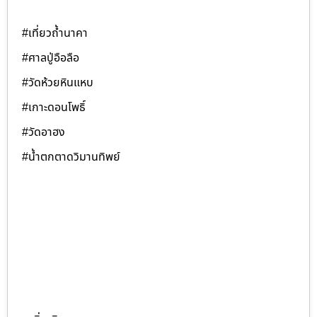
#เที่ยวถ้ำนาคา
#ศาลปู่อือลือ
#วัดห้วยหินแหบ
#เกาะดอนโพธิ์
#วัดอาฮง
#น้ำตกตาดวิมานทิพย์