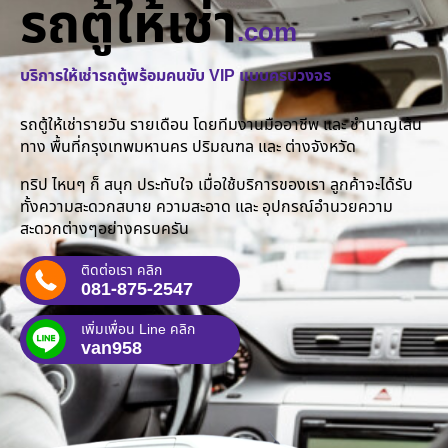
รถตู้ให้เช่า
.com
บริการให้เช่ารถตู้พร้อมคนขับ VIP แบบครบวงจร
รถตู้ให้เช่ารายวัน รายเดือน โดยทีมงานมืออาชีพ และ ชำนาญเส้น
ทาง พื้นที่กรุงเทพมหานคร ปริมณฑล และ ต่างจังหวัด
ทริป ไหนๆ ก็ สนุก ประทับใจ เมื่อใช้บริการของเรา ลูกค้าจะได้รับ
ทั้งความสะดวกสบาย ความสะอาด และ อุปกรณ์อำนวยความ
สะดวกต่างๆอย่างครบครัน
ติดต่อเรา คลิก
081-875-2547
เพิ่มเพื่อน Line คลิก
van958