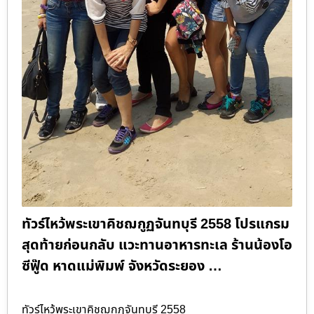
ทัวร์ไหว้พระเขาคิชฌกูฏจันทบุรี 2558 โปรแกรม
สุดท้ายก่อนกลับ แวะทานอาหารทะเล ร้านน้องโอ
ซีฟู๊ด หาดแม่พิมพ์ จังหวัดระยอง …
ทัวร์ไหว้พระเขาคิชฌกูฏจันทบุรี 2558