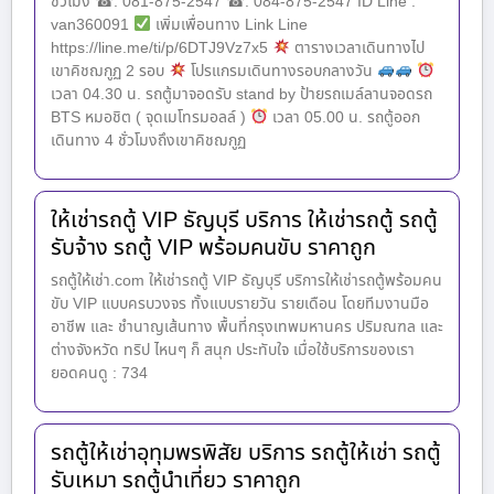
ชั่วโมง ☎. 081-875-2547 ☎. 084-875-2547 ID Line :
van360091
เพิ่มเพื่อนทาง Link Line
https://line.me/ti/p/6DTJ9Vz7x5
ตารางเวลาเดินทางไป
เขาคิชฌกูฏ 2 รอบ
โปรแกรมเดินทางรอบกลางวัน
เวลา 04.30 น. รถตู้มาจอดรับ stand by ป้ายรถเมล์ลานจอดรถ
BTS หมอชิต ( จุดเมโทรมอลล์ )
เวลา 05.00 น. รถตู้ออก
เดินทาง 4 ชั่วโมงถึงเขาคิชฌกูฏ
ให้เช่ารถตู้ VIP ธัญบุรี บริการ ให้เช่ารถตู้ รถตู้
รับจ้าง รถตู้ VIP พร้อมคนขับ ราคาถูก
รถตู้ให้เช่า.com ให้เช่ารถตู้ VIP ธัญบุรี บริการให้เช่ารถตู้พร้อมคน
ขับ VIP แบบครบวงจร ทั้งแบบรายวัน รายเดือน โดยทีมงานมือ
อาชีพ และ ชำนาญเส้นทาง พื้นที่กรุงเทพมหานคร ปริมณฑล และ
ต่างจังหวัด ทริป ไหนๆ ก็ สนุก ประทับใจ เมื่อใช้บริการของเรา
ยอดคนดู : 734
รถตู้ให้เช่าอุทุมพรพิสัย บริการ รถตู้ให้เช่า รถตู้
รับเหมา รถตู้นำเที่ยว ราคาถูก