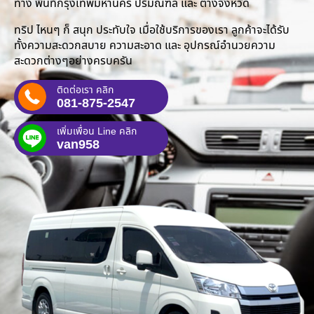
ทาง พื้นที่กรุงเทพมหานคร ปริมณฑล และ ต่างจังหวัด
ทริป ไหนๆ ก็ สนุก ประทับใจ เมื่อใช้บริการของเรา ลูกค้าจะได้รับ
ทั้งความสะดวกสบาย ความสะอาด และ อุปกรณ์อำนวยความ
สะดวกต่างๆอย่างครบครัน
ติดต่อเรา คลิก
081-875-2547
เพิ่มเพื่อน Line คลิก
van958