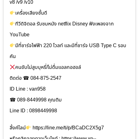
v8 /v9 /v10
เครื่องเสียงชั้นดี
ทีวีดิจิตอล รับชมหนัง netflix Disney ฟังเพลงจาก
YouTube
มีที่ชาร์จไฟฟ้า 220 โวลท์ และมีที่ชาร์จ USB Type C รอบ
คัน
คนขับไม่สูบบุหรี่/ไม่ดื่มแอลกอฮอล์
ติดต่อ ☎ 084-875-2547
ID Line : van958
☎ 089-8449998 คุณติม
Line ID : 0898449998
ลิ้งค์ไลน์
https://line.me/ti/p/BCaDC2X5g7
หรือคลิกจองทางเว็บไซต์ : https://www.xn--