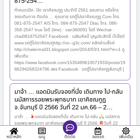
875-254…
กำหนดเปิด- ปิด เขาคิชฌกูฏ ประจำปี 2561 สอบถาม หรือโทร
จองเดินทาง ติดต่อ … คุณชาย รถตู้ไปเขาคิชฌกูฏ.Com โทร.
081-875-2547 AIS โทร. 084-875-2547 Dtac โทร. 086-
358-2547 true ไอดี (line) : van360091 ไอดี Wechat :
chai0818752547 Facebook : เฉลิมศิลป์ บุญประสิทธิ์ เว๊ปไซต์
www.รถตู้ไปเขาคิชฌกูhttp://xn--g3c.com/ คลิกอ่านลิ้งค์
http://chalermsil31.blogspot.com/2014/03/1.html?m=1 ดู
เพิ่มเติม :
https://www.facebook.com/1535489610071933/posts/19
86294268324796 เพจ Facebook : รถตู้ไปเขาคิชกุฏจันทบุรี [
มาจ้า … แอดมินรับจองที่นั่ง เดินทาง ไป-กลับ
นมัสการรอยพระพุทธบาท เขาคิชฌกูฏ
จ.จันทบุรี ปี 2566 วันที่ 22 มค.66 – 2…
มาจ้า …
แอดมินรับจองที่นั่ง เดินทาง ไป-กลับ
นมัสการ
รอยพระพุทธบาท เขาคิชฌกูฏ จ.จันทบุรี ปี 2566
วันที่ 22
มค.66 – 22 มีค.66
ค่าเดินทางไป – กลับ ท่านละ 620
บาท
โปรแกรมเดินทางรอบกลางวัน
เวลา 04.30 น. รถ
หน้าหลัก
เมนู
จองรถ
เพิ่มเติม
ติดต่อ