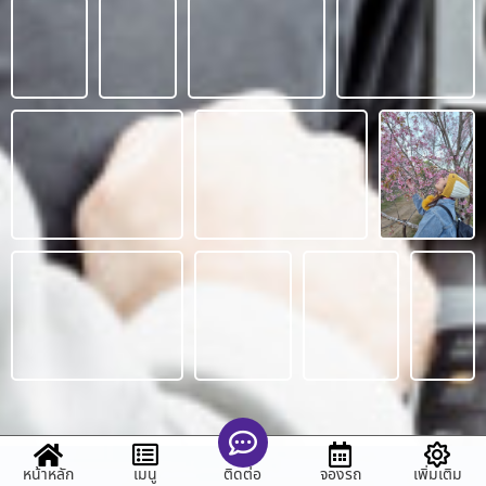
หน้าหลัก
เมนู
จองรถ
เพิ่มเติม
ติดต่อ