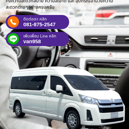
ทั้งความสะดวกสบาย ความสะอาด และ อุปกรณ์อำนวยความ
สะดวกต่างๆอย่างครบครัน
ติดต่อเรา คลิก
081-875-2547
เพิ่มเพื่อน Line คลิก
van958