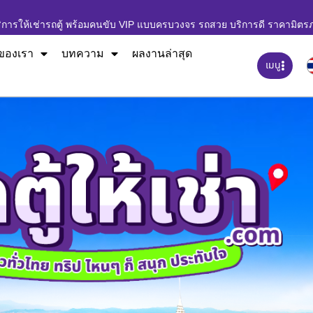
ิการให้เช่ารถตู้ พร้อมคนขับ VIP แบบครบวงจร รถสวย บริการดี ราคามิตร
ของเรา
บทความ
ผลงานล่าสุด
เมนู