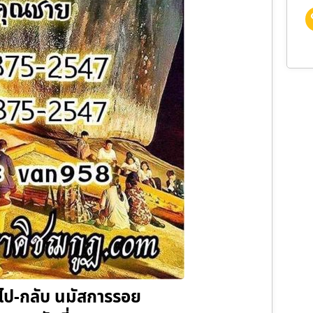
ง ไป-กลับ นมัสการรอย