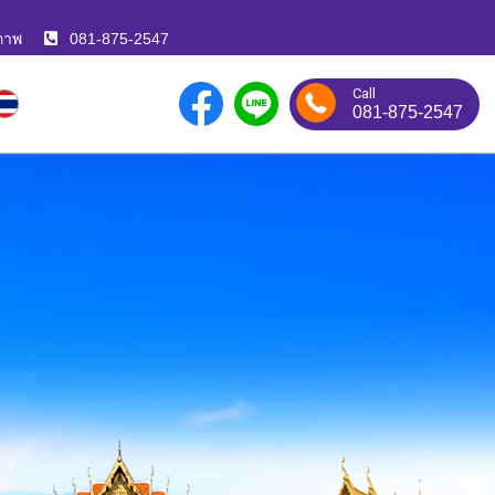
ภาพ
081-875-2547
Call
081-875-2547