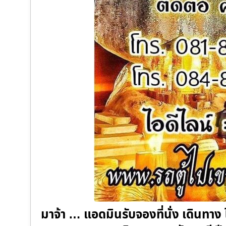
มาจ้า … แอดมินรับจองที่นั่ง เดินทา