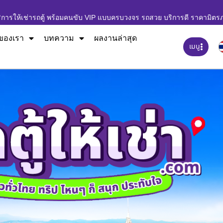
ิการให้เช่ารถตู้ พร้อมคนขับ VIP แบบครบวงจร รถสวย บริการดี ราคามิตร
ของเรา
บทความ
ผลงานล่าสุด
เมนู