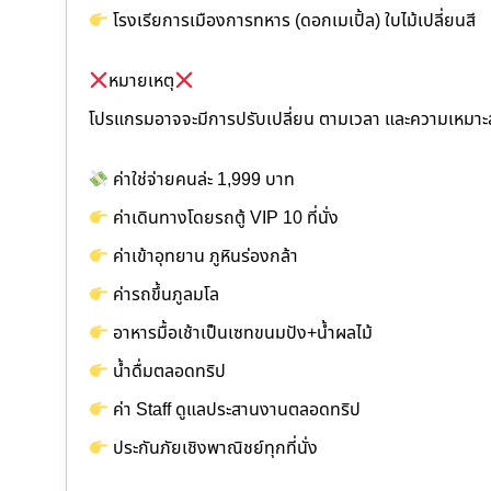
โรงเรียการเมืองการทหาร (ดอกเมเปิ้ล) ใบไม้เปลี่ยนสี
หมายเหตุ
โปรแกรมอาจจะมีการปรับเปลี่ยน ตามเวลา และความเหมา
ค่าใช่จ่ายคนล่ะ 1,999 บาท
ค่าเดินทางโดยรถตู้ VIP 10 ที่นั่ง
ค่าเข้าอุทยาน ภูหินร่องกล้า
ค่ารถขึ้นภูลมโล
อาหารมื้อเช้าเป็นเซทขนมปัง+น้ำผลไม้
น้ำดื่มตลอดทริป
ค่า Staff ดูแลประสานงานตลอดทริป
ประกันภัยเชิงพาณิชย์ทุกที่นั่ง