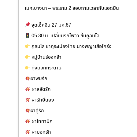
เมกะบางนา – พระราม 2 สอบถามเวลากับแอดมิน
จุดเช็คอิน 27 มค.67
05.30 น. เปลี่ยนรถโฟวิว ขึ้นภูลมโล
ภูลมโล ซากุระเมืองไทย นางพญาเสือโคร่ง
หมู่บ้านร่องกล้า
ทุ่งดอกกระดาษ
ผาพบรัก
ผาสลัดรัก
ผารักยืนยง
ผาคู่รัก
ผาไททานิค
ผาบอกรัก