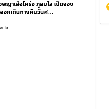
งพญาเสือโคร่ง ภูลมโล เปิดจอง
67 (ออกเดินทางคืนวันศ…
ูลมโล