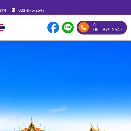
ภาพ
081-875-2547
Call
081-875-2547