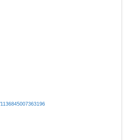
s/1136845007363196