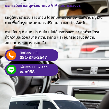
บริการให้เช่ารถตู้พร้อมคนขับ VIP แบบครบวงจร
รถตู้ให้เช่ารายวัน รายเดือน โดยทีมงานมืออาชีพ และ ชำนาญเส้น
ทาง พื้นที่กรุงเทพมหานคร ปริมณฑล และ ต่างจังหวัด
ทริป ไหนๆ ก็ สนุก ประทับใจ เมื่อใช้บริการของเรา ลูกค้าจะได้รับ
ทั้งความสะดวกสบาย ความสะอาด และ อุปกรณ์อำนวยความ
สะดวกต่างๆอย่างครบครัน
ติดต่อเรา คลิก
081-875-2547
เพิ่มเพื่อน Line คลิก
van958