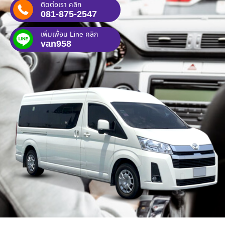
ติดต่อเรา คลิก
081-875-2547
เพิ่มเพื่อน Line คลิก
van958