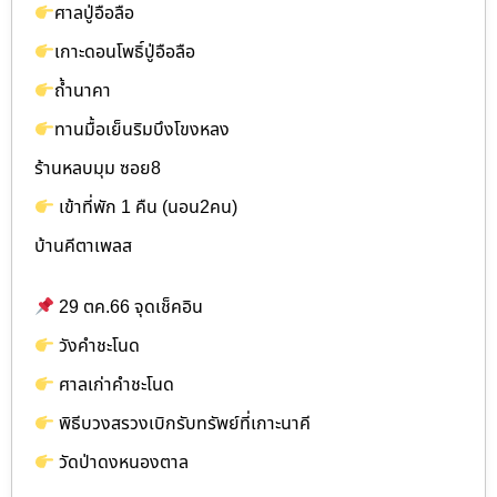
ศาลปู่อือลือ
เกาะดอนโพธิ์ปู่อือลือ
ถ้ำนาคา
ทานมื้อเย็นริมบึงโขงหลง
ร้านหลบมุม ซอย8
เข้าที่พัก 1 คืน (นอน2คน)
บ้านคีตาเพลส
29 ตค.66 จุดเช็คอิน
วังคำชะโนด
ศาลเก่าคำชะโนด
พิธีบวงสรวงเบิกรับทรัพย์ที่เกาะนาคี
วัดป่าดงหนองตาล