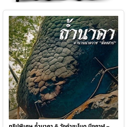
ทริปพิเศษ ถ้ำนาคา & วังคำชะโนด บึงกาฬ –