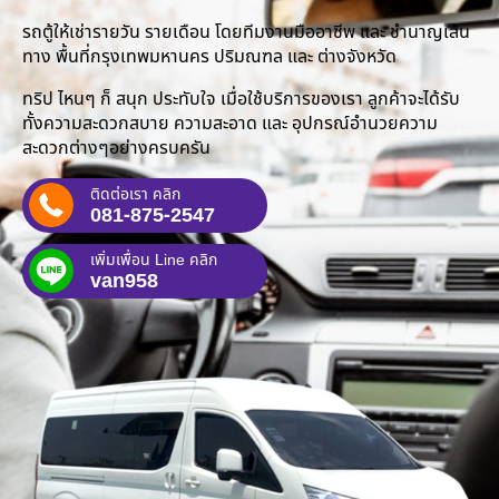
รถตู้ให้เช่ารายวัน รายเดือน โดยทีมงานมืออาชีพ และ ชำนาญเส้น
ทาง พื้นที่กรุงเทพมหานคร ปริมณฑล และ ต่างจังหวัด
ทริป ไหนๆ ก็ สนุก ประทับใจ เมื่อใช้บริการของเรา ลูกค้าจะได้รับ
ทั้งความสะดวกสบาย ความสะอาด และ อุปกรณ์อำนวยความ
สะดวกต่างๆอย่างครบครัน
ติดต่อเรา คลิก
081-875-2547
เพิ่มเพื่อน Line คลิก
van958