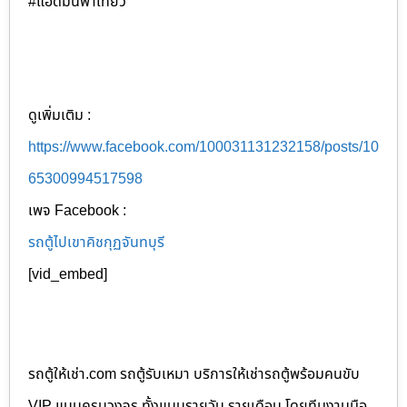
#แอดมินพาเที่ยว
ดูเพิ่มเติม :
https://www.facebook.com/100031131232158/posts/10
65300994517598
เพจ Facebook :
รถตู้ไปเขาคิชกุฏจันทบุรี
[vid_embed]
รถตู้ให้เช่า.com รถตู้รับเหมา บริการให้เช่ารถตู้พร้อมคนขับ
VIP แบบครบวงจร ทั้งแบบรายวัน รายเดือน โดยทีมงานมือ