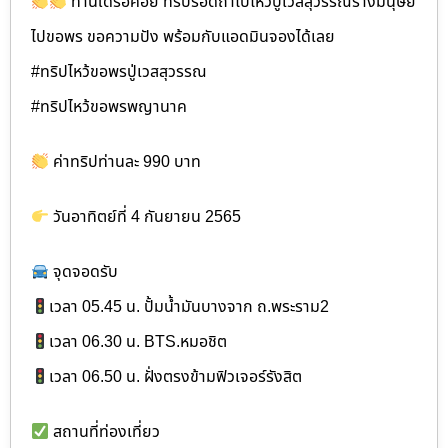
ท่านใดรอคอย ทริปรอดถ้ำไปไหว้ปู่เวสสุวรรณร่างมนุษย์
ไปขอพร ขอความปัง พร้อมกับแอดมินจองได้เลย
#ทริปไหว้ขอพรปู่เวสสุวรรณ
#ทริปไหว้ขอพรพญานาค
ค่าทริปท่านละ 990 บาท
วันอาทิตย์ที่ 4 กันยายน 2565
จุดจอดรับ
เวลา 05.45 น. ปั้มน้ำมันบางจาก ถ.พระราม2
เวลา 06.30 น. BTS.หมอชิต
เวลา 06.50 น. ฝั่งตรงข้ามฟิวเจอร์รังสิต
สถานที่ท่องเที่ยว