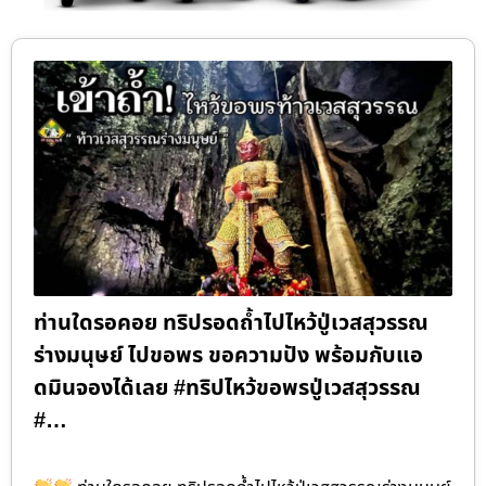
ท่านใดรอคอย ทริปรอดถ้ำไปไหว้ปู่เวสสุวรรณ
ร่างมนุษย์ ไปขอพร ขอความปัง พร้อมกับแอ
ดมินจองได้เลย #ทริปไหว้ขอพรปู่เวสสุวรรณ
#…