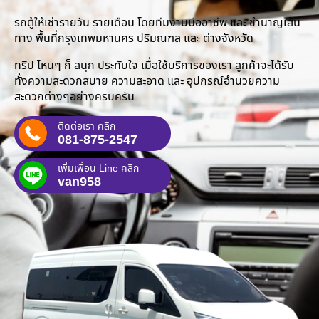
รถตู้ให้เช่ารายวัน รายเดือน โดยทีมงานมืออาชีพ และ ชำนาญเส้น
ทาง พื้นที่กรุงเทพมหานคร ปริมณฑล และ ต่างจังหวัด
ทริป ไหนๆ ก็ สนุก ประทับใจ เมื่อใช้บริการของเรา ลูกค้าจะได้รับ
ทั้งความสะดวกสบาย ความสะอาด และ อุปกรณ์อำนวยความ
สะดวกต่างๆอย่างครบครัน
ติดต่อเรา คลิก
081-875-2547
เพิ่มเพื่อน Line คลิก
van958