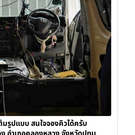
ต็มรูปแบบ สนใจจองคิวได้ครับ
ง อำเภอคลองหลวง จังหวัดปทุม