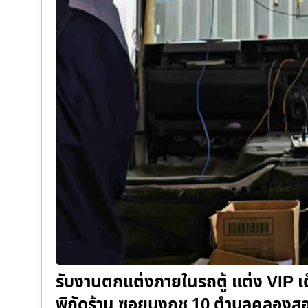
รับงานตกแต่งภายในรถตู้ แต่ง VIP เ
พิกัดร้าน ซอยบงกช 10 ตำบลคลองสอ