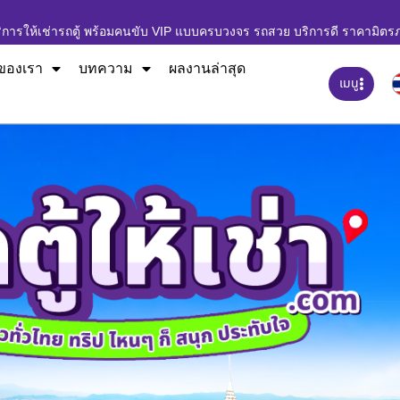
ิการให้เช่ารถตู้ พร้อมคนขับ VIP แบบครบวงจร รถสวย บริการดี ราคามิตร
ของเรา
บทความ
ผลงานล่าสุด
เมนู