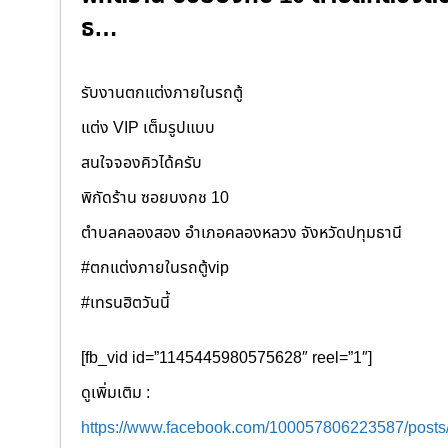
ธ…
รับงานตกแต่งภายในรถตู้
แต่ง VIP เต็มรูปแบบ
สนใจจองคิวได้ครับ
พิกัดร้าน ซอยบงกช 10
ตำบลคลองสอง อำเภอคลองหลวง จังหวัดปทุมธานี
#ตกแต่งภายในรถตู้vip
#เทรนฮิตวันนี้
[fb_vid id=”1145445980575628″ reel=”1″]
ดูเพิ่มเติม :
https://www.facebook.com/100057806223587/post